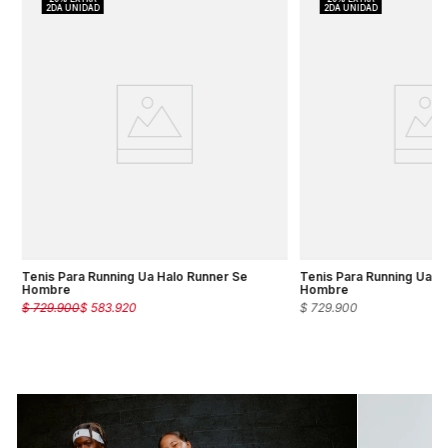
%
Tenis Para Running Ua Halo Runner Se
Tenis Para Running Ua H
Hombre
Hombre
$
729
.
900
$
583
.
920
$
729
.
900