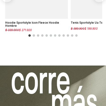
Hoodie Sportstyle Icon Fleece Hoodie
Tenis Sportstyle Ua Te
Hombre
$
389
.
900
$
199
.
900
$
339
.
900
$
271
.
920