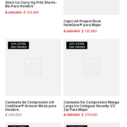
Short Ua Curry Hg Prtd Shorts-
Blu Para Hombre
$
249
.
900
$
124
.
950
Capri UA Project Rock
HeatGear® para Mujer
$
339
.
900
$
135
.
960
Camiseta de Compresión UA
Camiseta De Compresión Manga
ColdGear® Armour Mock para
Larga Ua Coldgear Novelty 1/2
Hombre
Zip Para Mujer
$
249
.
900
$
399
.
900
$
279
.
930