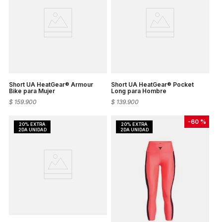
Short UA HeatGear® Armour
Short UA HeatGear® Pocket
Bike para Mujer
Long para Hombre
$
159
.
900
$
139
.
900
-
60 %