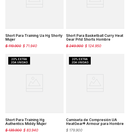
Short Para Training Ua Hg Shorty
Short Para Basketball Curry Heat
Mujer
Gear Prtd Shorts Hombre
$
119
.
900
$
71
.
940
$
249
.
900
$
124
.
950
Short Para Training Hg
Camiseta de Compresión UA
Authentics Middy Mujer
HeatGear® Armour para Hombre
$
139
.
900
$
83
.
940
$
179
.
900