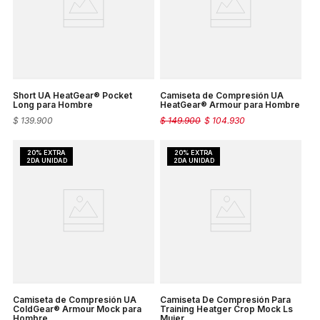
Short UA HeatGear® Pocket
Camiseta de Compresión UA
Long para Hombre
HeatGear® Armour para Hombre
$
139
.
900
$
149
.
900
$
104
.
930
Camiseta de Compresión UA
Camiseta De Compresión Para
ColdGear® Armour Mock para
Training Heatger Crop Mock Ls
Hombre
Mujer