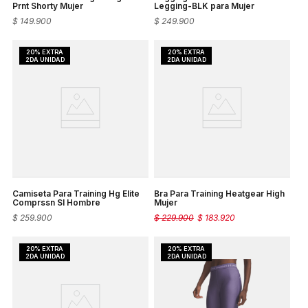
Prnt Shorty Mujer
Legging-BLK para Mujer
$
149
.
900
$
249
.
900
Camiseta Para Training Hg Elite
Bra Para Training Heatgear High
Comprssn Sl Hombre
Mujer
$
259
.
900
$
229
.
900
$
183
.
920