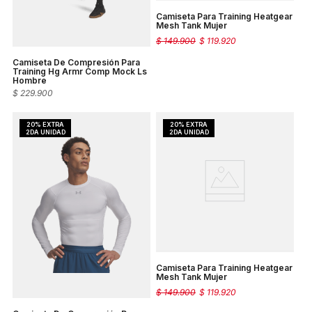
Camiseta Para Training Heatgear
Mesh Tank Mujer
$
149
.
900
$
119
.
920
Camiseta De Compresión Para
Training Hg Armr Comp Mock Ls
Hombre
$
229
.
900
Camiseta Para Training Heatgear
Mesh Tank Mujer
$
149
.
900
$
119
.
920