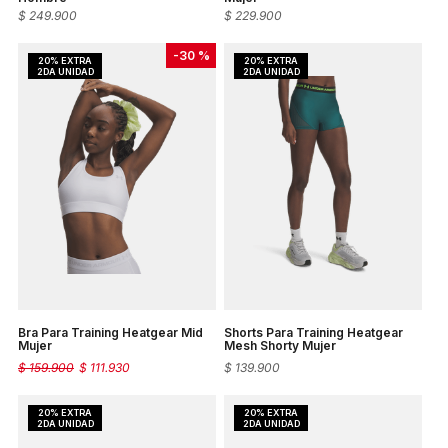
$
249
.
900
$
229
.
900
-
30 %
Bra Para Training Heatgear Mid
Shorts Para Training Heatgear
Mujer
Mesh Shorty Mujer
$
159
.
900
$
111
.
930
$
139
.
900