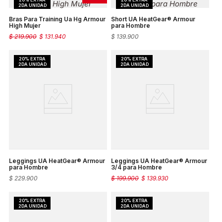
Bras Para Training Ua Hg Armour
Short UA HeatGear® Armour
High Mujer
para Hombre
$
219
.
900
$
131
.
940
$
139
.
900
Leggings UA HeatGear® Armour
Leggings UA HeatGear® Armour
para Hombre
3/4 para Hombre
$
229
.
900
$
199
.
900
$
139
.
930