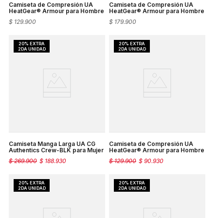
Camiseta de Compresión UA
Camiseta de Compresión UA
HeatGear® Armour para Hombre
HeatGear® Armour para Hombre
$
129
.
900
$
179
.
900
Camiseta Manga Larga UA CG
Camiseta de Compresión UA
Authentics Crew-BLK para Mujer
HeatGear® Armour para Hombre
$
269
.
900
$
188
.
930
$
129
.
900
$
90
.
930