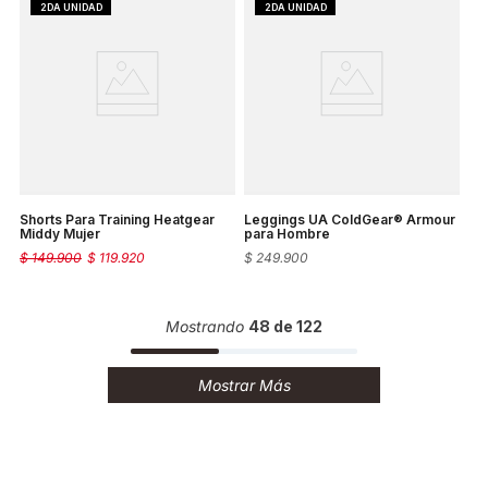
Shorts Para Training Heatgear
Leggings UA ColdGear® Armour
Middy Mujer
para Hombre
$
149
.
900
$
119
.
920
$
249
.
900
Mostrando
48 de 122
Mostrar Más