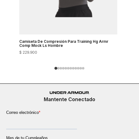
Camiseta De Compresión Para Training Hg Armr
Camiseta 
Comp Mock Ls Hombre
Comp Moc
$
229
.
900
$
229
.
900
Mantente Conectado