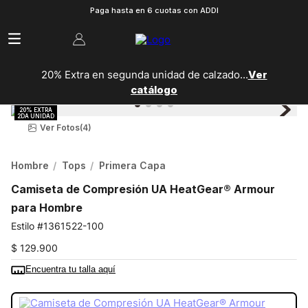
Paga hasta en 6 cuotas con ADDI
20% Extra en segunda unidad de calzado...
Ver
catálogo
Ver Fotos
(4)
Hombre
Tops
Primera Capa
Camiseta de Compresión UA HeatGear® Armour
para Hombre
1361522-100
$
129
.
900
Encuentra tu talla aquí
COLOR:
BLANCO