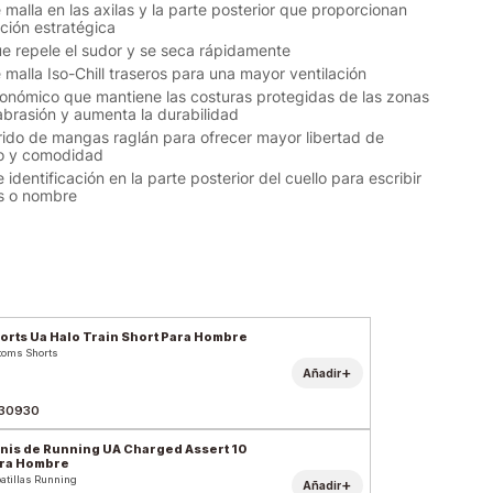
 malla en las axilas y la parte posterior que proporcionan
ación estratégica
ue repele el sudor y se seca rápidamente
 malla Iso-Chill traseros para una mayor ventilación
onómico que mantiene las costuras protegidas de las zonas
brasión y aumenta la durabilidad
rido de mangas raglán para ofrecer mayor libertad de
o y comodidad
 identificación en la parte posterior del cuello para escribir
es o nombre
orts Ua Halo Train Short Para Hombre
toms Shorts
+
Añadir
30930
nis de Running UA Charged Assert 10
ra Hombre
atillas Running
+
Añadir