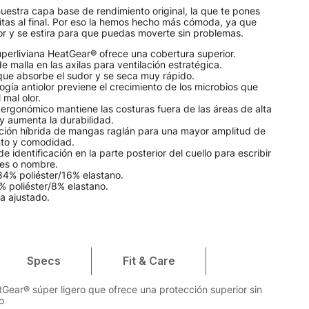
uestra capa base de rendimiento original, la que te pones
itas al final. Por eso la hemos hecho más cómoda, ya que
or y se estira para que puedas moverte sin problemas.
uperliviana HeatGear® ofrece una cobertura superior.
e malla en las axilas para ventilación estratégica.
que absorbe el sudor y se seca muy rápido.
ogía antiolor previene el crecimiento de los microbios que
 mal olor.
 ergonómico mantiene las costuras fuera de las áreas de alta
y aumenta la durabilidad.
ción híbrida de mangas raglán para una mayor amplitud de
to y comodidad.
de identificación en la parte posterior del cuello para escribir
ales o nombre.
84% poliéster/16% elastano.
% poliéster/8% elastano.
ra ajustado.
Specs
Fit & Care
tGear® súper ligero que ofrece una protección superior sin
o