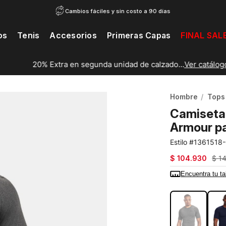
Cambios fáciles y sin costo a 90 días
os
Tenis
Accesorios
Primeras Capas
FINAL SAL
20% Extra en segunda unidad de calzado...
Ver catálogo
Hombre
Tops
Camiseta
Armour p
1361518
$
104
.
930
$
1
Encuentra tu ta
COLOR:
GRIS