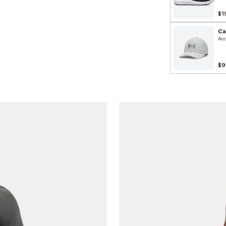
$1
Ca
Acc
$9