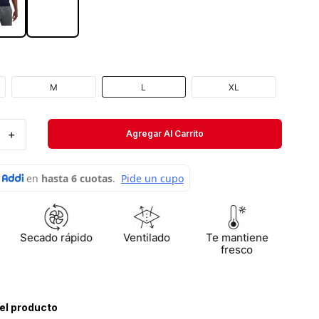
Velociti
Medias
Short
M
L
XL
＋
Agregar Al Carrito
Secado rápido
Ventilado
Te mantiene
fresco
el producto