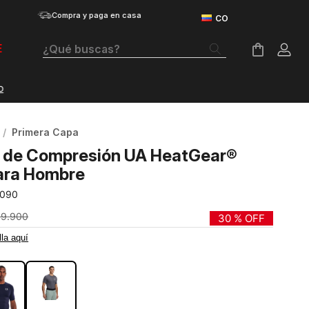
Compra y paga en casa
¿Qué buscas?
E
Términos Más Buscados
Botas
Primera Capa
Tenis Mujer
 de Compresión UA HeatGear®
Tenis Hombre
ara Hombre
-090
Tenis
49
.
900
30 %
OFF
Velociti Distance
lla aquí
Guayos
Basketball