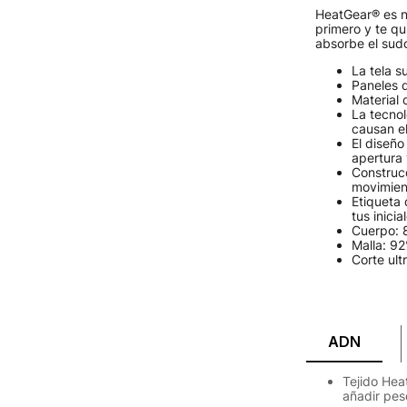
HeatGear® es n
primero y te qu
absorbe el sud
La tela s
Paneles d
Material 
La tecnol
causan el
El diseño
apertura 
Construc
movimien
Etiqueta 
tus inici
Cuerpo: 
Malla: 92
Corte ult
ADN
Tejido Hea
añadir pes