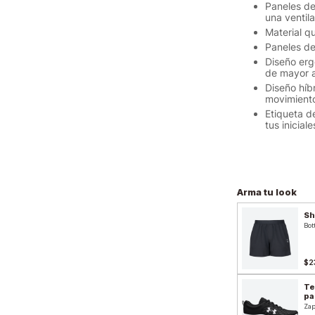
Paneles de
una ventil
Material q
Paneles de
Diseño erg
de mayor a
Diseño híb
movimient
Etiqueta de
tus inicial
Arma tu look
Sh
Bot
$2
Te
pa
Zap