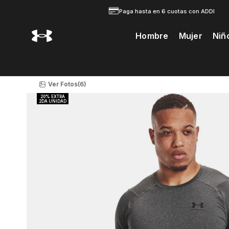
Paga hasta en 6 cuotas con ADDI
Hombre
Mujer
Niñ
Te Prodria Interesar
Ver Fotos
(6)