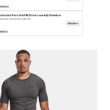
99900
chucha Para Golf M Drive Low Adj Hombre
esorios Cachuchas y Gorros
+
Añadir
9900