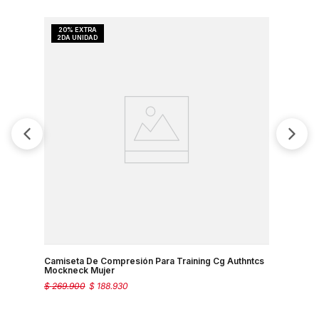
Camiseta De Compresión Para Training Cg Authntcs
Camiseta 
Mockneck Mujer
Novelty 1/
$
269
.
900
$
188
.
930
$
399
.
900