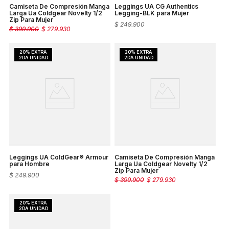
Camiseta De Compresión Manga
Leggings UA CG Authentics
Larga Ua Coldgear Novelty 1/2
Legging-BLK para Mujer
Zip Para Mujer
$
249
.
900
$
399
.
900
$
279
.
930
Leggings UA ColdGear® Armour
Camiseta De Compresión Manga
para Hombre
Larga Ua Coldgear Novelty 1/2
Zip Para Mujer
$
249
.
900
$
399
.
900
$
279
.
930