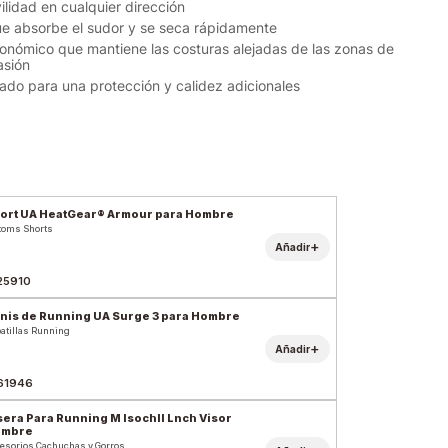
lidad en cualquier dirección
ue absorbe el sudor y se seca rápidamente
onómico que mantiene las costuras alejadas de las zonas de
asión
rado para una protección y calidez adicionales
ort UA HeatGear® Armour para Hombre
toms Shorts
+
Añadir
25910
nis de Running UA Surge 3 para Hombre
atillas Running
+
Añadir
61946
sera Para Running M Isochll Lnch Visor
ombre
esorios Cachuchas y Gorros