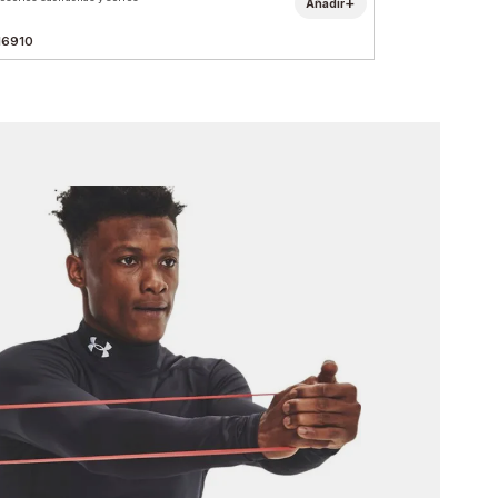
+
Añadir
16910