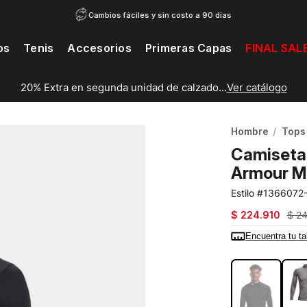
Cambios fáciles y sin costo a 90 días
os
Tenis
Accesorios
Primeras Capas
FINAL SAL
20% Extra en segunda unidad de calzado...
Ver catálogo
Hombre
Tops
Camiseta
Armour M
1366072
$
224
.
910
$
2
Encuentra tu ta
COLOR:
NEG