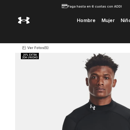
Paga hasta en 6 cuotas con ADDI
Hombre
Mujer
Niñ
Te Prodria Interesar
Ver Fotos
(5)