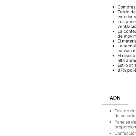
Compresió
Tejido de
exterior
Los panel
ventilaci
La confec
de movim
El materi
La tecnol
causan m
El diseño
alta abra
Estilo #:
87% polié
ADN
Tela de dob
de secado
Paneles de 
proporciona
Confección