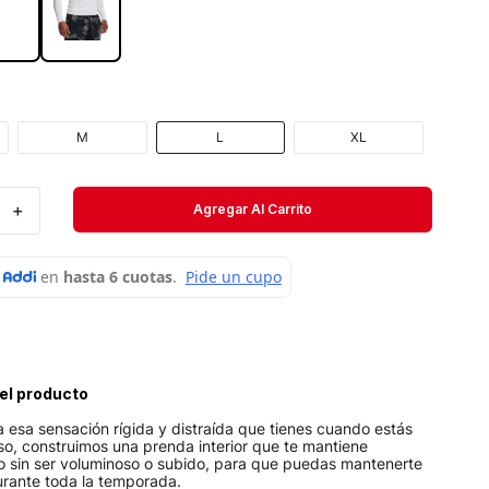
Velociti
Medias
Short
M
L
XL
＋
Agregar Al Carrito
el producto
a esa sensación rígida y distraída que tienes cuando estás
 eso, construimos una prenda interior que te mantiene
o sin ser voluminoso o subido, para que puedas mantenerte
rante toda la temporada.