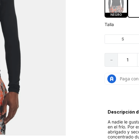
NEGRO
Talla
S
－
Descripción d
A nadie le gust
en el frío. Por
abrigado y sec
concentrado du