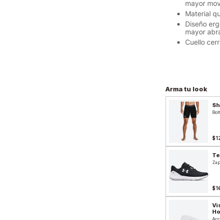
mayor movi
Material q
Diseño erg
mayor abr
Cuello cer
Arma tu look
Sh
Bot
$1
Te
Zap
$1
Vi
H
Acc