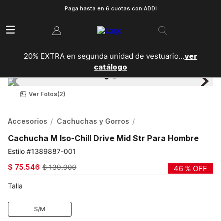
Paga hasta en 6 cuotas con ADDI
20% EXTRA en segunda unidad de vestuario...
ver
catálogo
Ver Fotos
(2)
Accesorios
Cachuchas y Gorros
Cachucha M Iso-Chill Drive Mid Str Para Hombre
1389887-001
$
75
.
546
$
139
.
900
46 %
OFF
Talla
S/M