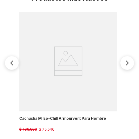
Cachucha M Iso-Chill Armourvent Para Hombre
Cachucha 
$
139
.
900
$
75
.
546
$
139
.
900