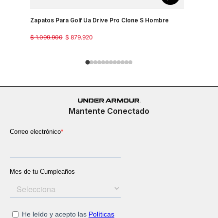
Zapatos Para Golf Ua Drive Pro Clone S Hombre
Zapatos P
$
1
.
099
.
900
$
879
.
920
$
859
.
900
Mantente Conectado