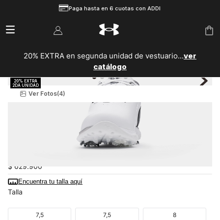
Paga hasta en 6 cuotas con ADDI
20% EXTRA en segunda unidad de vestuario...
ver
catálogo
Ver Fotos
(4)
Hombre
Zapatillas
Golf
Zapatos Para Golf Ua Drive Fade 2 Hombre
6006120-100
$
629
.
900
Encuentra tu talla aquí
Talla
7,5
7,5
8