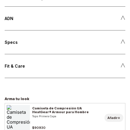
˄
ADN
˄
Specs
˄
Fit & Care
Arma tu look
Camiseta de Compresión UA
HeatGear® Armour para Hombre
Tops Primera Capa
+
Añadir
$90930