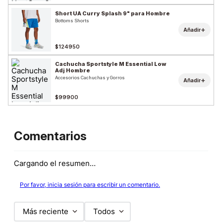
Short UA Curry Splash 9" para Hombre
Bottoms Shorts
+
Añadir
$124950
Cachucha Sportstyle M Essential Low
Adj Hombre
Accesorios Cachuchas y Gorros
+
Añadir
$99900
Comentarios
Cargando el resumen…
Por favor, inicia sesión para escribir un comentario.
Más reciente
Todos