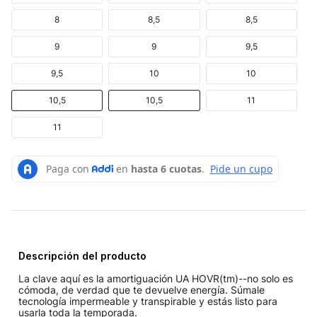
8
8,5
8,5
9
9
9,5
9,5
10
10
10,5
10,5
11
11
Descripción del producto
La clave aquí es la amortiguación UA HOVR(tm)--no solo es
cómoda, de verdad que te devuelve energía. Súmale
tecnología impermeable y transpirable y estás listo para
usarla toda la temporada.