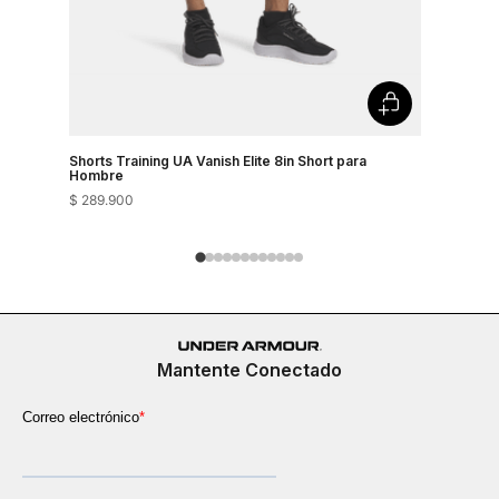
Shorts Training UA Vanish Elite 8in Short para
Shorts Tra
Hombre
Hombre
$
289
.
900
$
289
.
900
Mantente Conectado