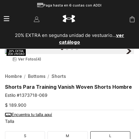
Paga hasta en 6 cuotas con ADDI
20% EXTRA en segunda unidad de vestuario...
ver
catálogo
Ver Fotos
(4)
Hombre
Bottoms
Shorts
Shorts Para Training Vanish Woven Shorts Hombre
1373718-069
$
189
.
900
Encuentra tu talla aquí
Talla
S
M
L