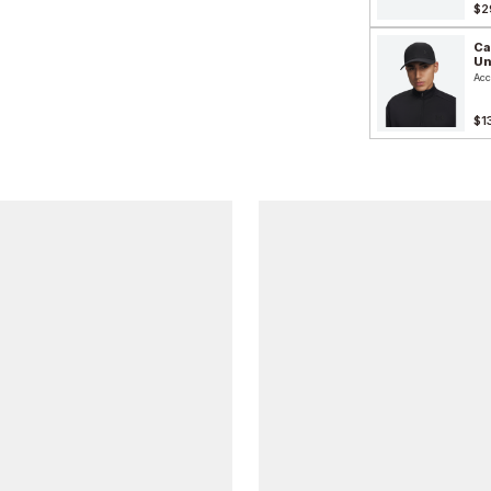
$2
Ca
Un
Acc
$1