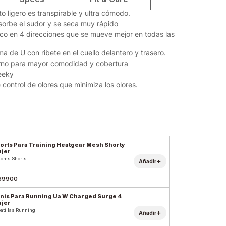
o ligero es transpirable y ultra cómodo.
bsorbe el sudor y se seca muy rápido
tico en 4 direcciones que se mueve mejor en todas las
a de U con ribete en el cuello delantero y trasero.
erno para mayor comodidad y cobertura
eeky
 control de olores que minimiza los olores.
orts Para Training Heatgear Mesh Shorty
jer
toms Shorts
+
Añadir
39900
nis Para Running Ua W Charged Surge 4
jer
atillas Running
+
Añadir