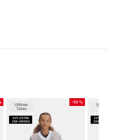
%
-
50 %
Ultimas
Ultimas
Tallas
Tallas