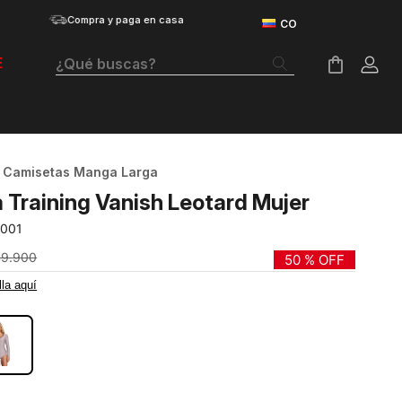
Compra y paga en casa
¿Qué buscas?
E
Términos Más Buscados
Botas
Camisetas Manga Larga
Tenis Mujer
 Training Vanish Leotard Mujer
Tenis Hombre
-001
Tenis
49
.
900
50 %
OFF
lla aquí
Velociti Distance
RO
Guayos
Basketball