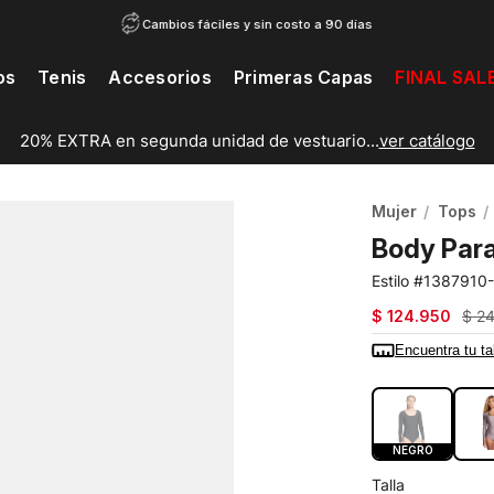
Cambios fáciles y sin costo a 90 días
os
Tenis
Accesorios
Primeras Capas
FINAL SAL
20% EXTRA en segunda unidad de vestuario...
ver catálogo
Mujer
Tops
Body Para
1387910
$
124
.
950
$
2
Encuentra tu ta
COLOR:
NEG
NEGRO
Talla