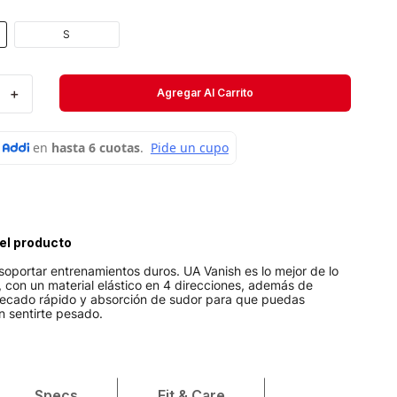
Velociti
S
Medias
Short
＋
Agregar Al Carrito
el producto
oportar entrenamientos duros. UA Vanish es lo mejor de lo
a, con un material elástico en 4 direcciones, además de
secado rápido y absorción de sudor para que puedas
in sentirte pesado.
Specs
Fit & Care