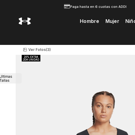
Paga hasta en 6 cuotas con ADDI
Hombre
Mujer
Niñ
Te Prodria Interesar
Ver Fotos
(3)
Ultimas
Tallas