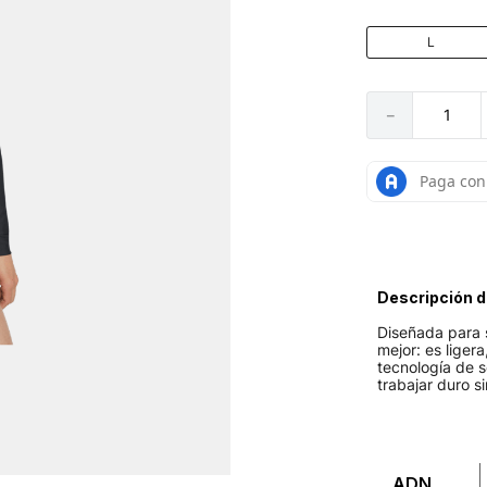
L
－
Descripción d
Diseñada para s
mejor: es liger
tecnología de 
trabajar duro s
ADN