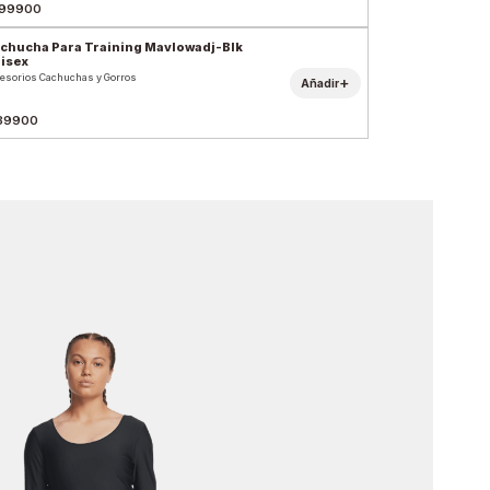
99900
chucha Para Training Mavlowadj-Blk
isex
esorios Cachuchas y Gorros
+
Añadir
39900