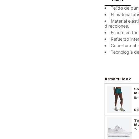
Tejido de punt
El material a
Material elás
direcciones.
Escote en form
Refuerzo int
Cobertura ch
Tecnología de
Arma tu look
Sh
Mu
Bot
$1
Te
Mu
Zap