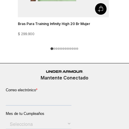
Bras Para Training Infinity High 20 Br Mujer
Bra Train
$
299
.
900
$
249
.
900
Mantente Conectado