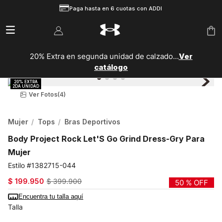
Paga hasta en 6 cuotas con ADDI
20% Extra en segunda unidad de calzado...
Ver
catálogo
Ver Fotos
(4)
Mujer
Tops
Bras Deportivos
Body Project Rock Let'S Go Grind Dress-Gry Para
Mujer
1382715-044
$
199
.
950
$
399
.
900
50 %
OFF
Encuentra tu talla aquí
Talla