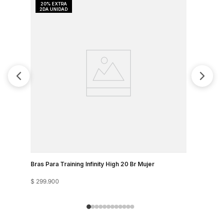
Bras Para Training Infinity High 20 Br Mujer
Bra Train
$
299
.
900
$
249
.
900