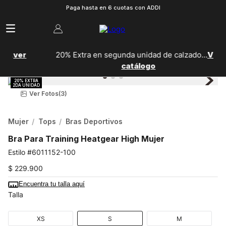
Paga hasta en 6 cuotas con ADDI
20% Extra en segunda unidad de calzado...
Ver
catálogo
Ver Fotos
(3)
Mujer
Tops
Bras Deportivos
Bra Para Training Heatgear High Mujer
6011152-100
$
229
.
900
Encuentra tu talla aquí
Talla
XS
S
M