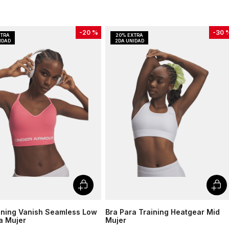
-
20 %
-
30 
ining Vanish Seamless Low
Bra Para Training Heatgear Mid
a Mujer
Mujer