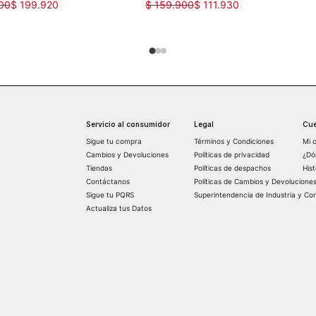
00
$
199
.
920
$
159
.
900
$
111
.
930
Servicio al consumidor
Legal
Cue
Sigue tu compra
Términos y Condiciones
Mi 
Cambios y Devoluciones
Políticas de privacidad
¿Dó
Tiendas
Políticas de despachos
His
Contáctanos
Políticas de Cambios y Devolucione
Sigue tu PQRS
Superintendencia de Industria y Co
Actualiza tus Datos