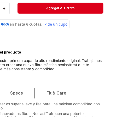
Velociti
＋
Agregar Al Carrito
Medias
Short
el producto
stra primera capa de alto rendimiento original. Trabajamos
ra crear una nueva fibra elástica neolast(tm) que te
ce más consistente y comodidad.
Specs
Fit & Care
ear es súper suave y lisa para una máxima comodidad con
o.
innovadoras fibras Neolast™ ofrecen una potente