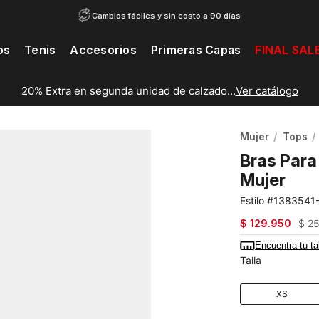
Cambios fáciles y sin costo a 90 días
os
Tenis
Accesorios
Primeras Capas
FINAL SAL
20% Extra en segunda unidad de calzado...
Ver catálogo
Mujer
Tops
Bras Para
Mujer
1383541
$
129
.
950
$
2
Encuentra tu ta
Talla
XS