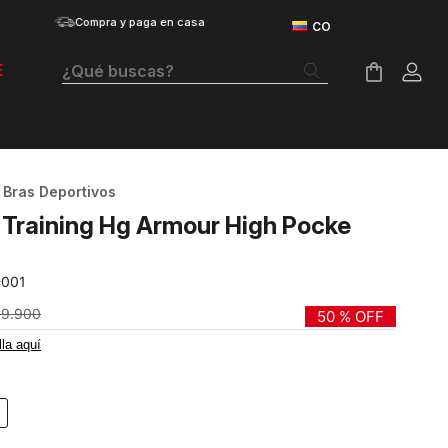
Compra y paga en casa
¿Qué buscas?
E
Términos Más Buscados
Botas
Bras Deportivos
Tenis Mujer
 Training Hg Armour High Pocke
Tenis Hombre
-001
Tenis
59
.
900
50 %
OFF
Guayos
lla aquí
Velociti Distance
Basketball