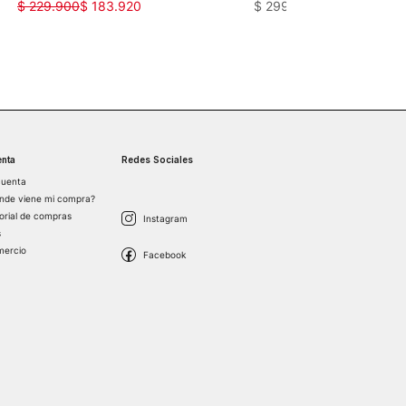
$
229
.
900
$
183
.
920
$
299
.
900
nta
Redes Sociales
cuenta
nde viene mi compra?
torial de compras
s
mercio