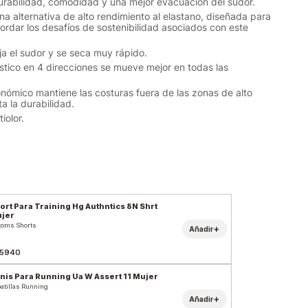
durabilidad, comodidad y una mejor evacuación del sudor.
na alternativa de alto rendimiento al elastano, diseñada para
rdar los desafíos de sostenibilidad asociados con este
eja el sudor y se seca muy rápido.
lástico en 4 direcciones se mueve mejor en todas las
onómico mantiene las costuras fuera de las zonas de alto
a la durabilidad.
iolor.
ort Para Training Hg Authntics 8N Shrt
jer
toms Shorts
+
Añadir
5940
nis Para Running Ua W Assert 11 Mujer
atillas Running
+
Añadir