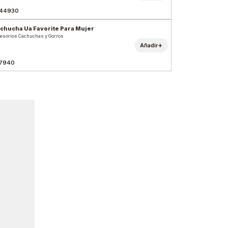
44930
chucha Ua Favorite Para Mujer
esorios Cachuchas y Gorros
+
Añadir
7940