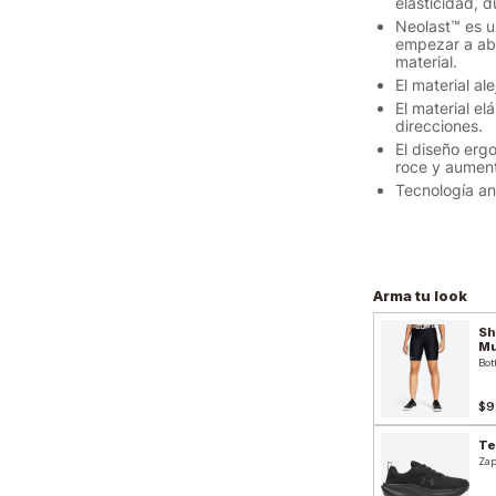
elasticidad, 
Neolast™ es u
empezar a abo
material.
El material al
El material e
direcciones.
El diseño erg
roce y aument
Tecnología ant
Arma tu look
Sh
Mu
Bot
$9
Te
Zap