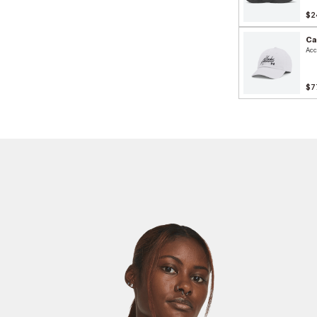
$2
Ca
Acc
$7