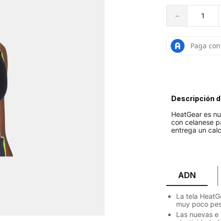
－
Descripción d
HeatGear es nue
con celanese pa
entrega un cal
ADN
La tela HeatG
muy poco pes
Las nuevas e 