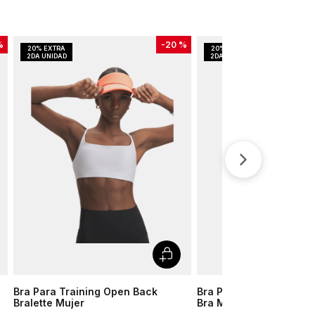
%
-
20 %
Bra Para Training Open Back
Bra Para Training Infini
Bralette Mujer
Bra Mujer