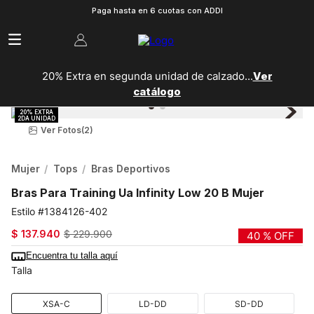
Paga hasta en 6 cuotas con ADDI
20% Extra en segunda unidad de calzado...
Ver
catálogo
Ver Fotos
(2)
Mujer
Tops
Bras Deportivos
Bras Para Training Ua Infinity Low 20 B Mujer
1384126-402
$
137
.
940
$
229
.
900
40 %
OFF
Encuentra tu talla aquí
Talla
XSA-C
LD-DD
SD-DD