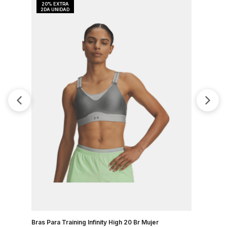
Bras Para Training Infinity High 20 Br Mujer
Bra Train