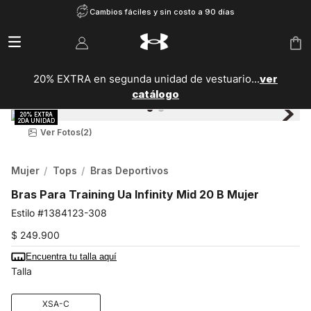
Cambios fáciles y sin costo a 90 días
20% EXTRA en segunda unidad de vestuario...
ver
catálogo
Ver Fotos
(2)
Mujer
Tops
Bras Deportivos
Bras Para Training Ua Infinity Mid 20 B Mujer
1384123-308
$
249
.
900
Encuentra tu talla aquí
Talla
XSA-C