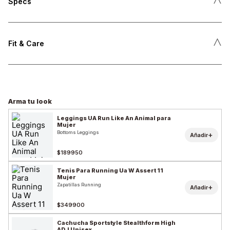
Specs
˄
Fit & Care
Arma tu look
Leggings UA Run Like An Animal para
Mujer
Bottoms Leggings
+
Añadir
$189950
Tenis Para Running Ua W Assert 11
Mujer
Zapatillas Running
+
Añadir
$349900
Cachucha Sportstyle Stealthform High
ADJ Unisex