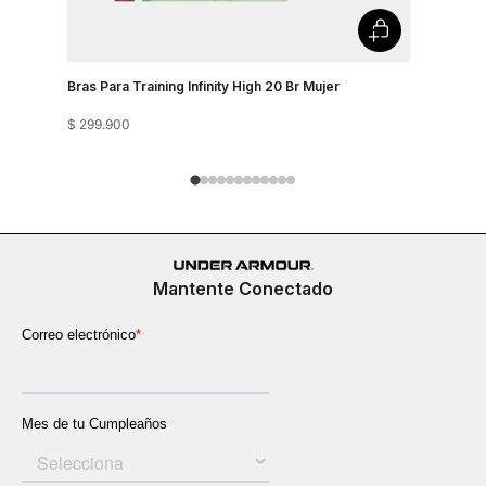
Bras Para Training Infinity High 20 Br Mujer
Bra Train
$
299
.
900
$
249
.
900
Mantente Conectado