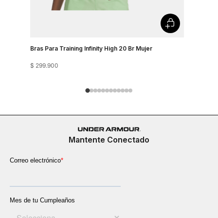
Bras Para Training Infinity High 20 Br Mujer
Bra Train
$
299
.
900
$
249
.
900
Mantente Conectado