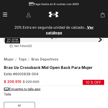
Paga hasta en 6 cuotas con ADDI
20% Extra en segunda unidad de calzado...
Ver
catálogo
Ver Fotos
(2)
Mujer
Tops
Bras Deportivos
Bras Ua Crossback Mid Open Back Para Mujer
6005838-004
$
206
.
910
$
229
.
900
10 %
OFF
Encuentra tu talla aquí
Talla
M