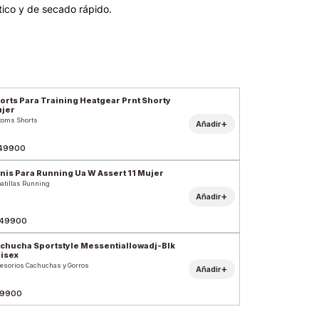
stico y de secado rápido.
orts Para Training Heatgear Prnt Shorty
jer
toms Shorts
+
Añadir
49900
nis Para Running Ua W Assert 11 Mujer
atillas Running
+
Añadir
49900
chucha Sportstyle Messentiallowadj-Blk
isex
esorios Cachuchas y Gorros
+
Añadir
9900