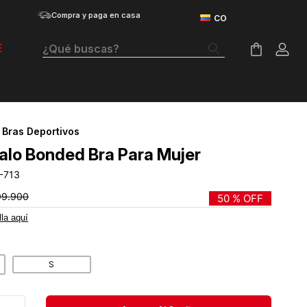
Compra y paga en casa
¿Qué buscas?
E
Términos Más Buscados
Botas
Bras Deportivos
Tenis Mujer
alo Bonded Bra Para Mujer
Tenis Hombre
-713
Tenis
99
.
900
50 %
OFF
lla aquí
Velociti Distance
Guayos
S
Basketball