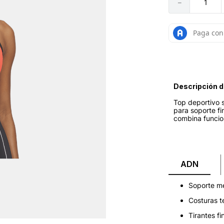
－
Descripción d
Top deportivo s
para soporte fi
combina funci
ADN
Soporte me
Costuras t
Tirantes f