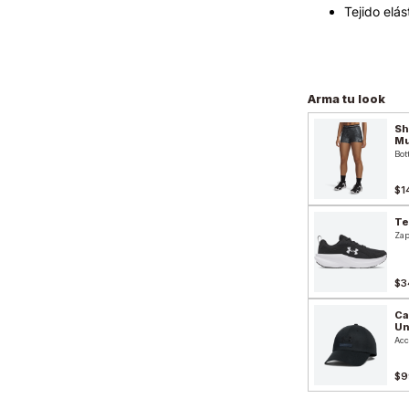
Tejido elá
Arma tu look
Sh
Mu
Bot
$1
Te
Zap
$3
Ca
Un
Acc
$9