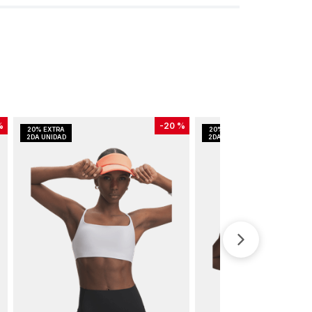
%
-
20 %