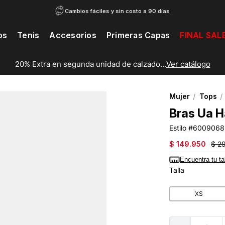
Cambios fáciles y sin costo a 90 días
os
Tenis
Accesorios
Primeras Capas
FINAL SAL
20% Extra en segunda unidad de calzado...
Ver catálogo
Mujer
Tops
Bras Ua H
6009068
$
149
.
950
$
2
Encuentra tu ta
Talla
XS