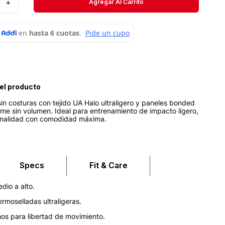
＋
Agregar Al Carrito
Short
Medias
Velociti
el producto
in costuras con tejido UA Halo ultraligero y paneles bonded
rme sin volumen. Ideal para entrenamiento de impacto ligero,
onalidad con comodidad máxima.
Specs
Fit & Care
dio a alto.
ermoselladas ultraligeras.
inos para libertad de movimiento.