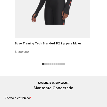
Buzo Training Tech Branded 1/2 Zip para Mujer
Buzo Para 
$
209
.
900
$
319
.
900
Mantente Conectado