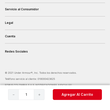
Servicio al Consumidor
Legal
Cuenta
Redes Sociales
©️ 2021 Under Armour®️, Inc. Todos los derechos reservados.
Teléfono servicio al cliente: 018000423625
FORUS COLOMBIA S.A.S. NOTIFICACIONES JUDICIALES:
notificaciones@forus.com.co
| Av. Carrera 45 Nº 108-27 BOGOTÁ COLOMBIA
－
＋
Agregar Al Carrito