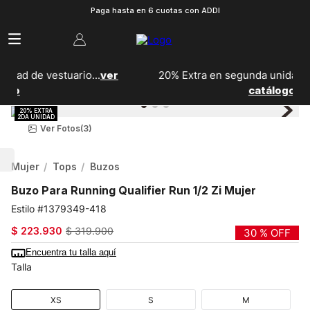
Paga hasta en 6 cuotas con ADDI
r
20% Extra en segunda unidad de calzado...
Ver
catálogo
Ver Fotos
(3)
Mujer
Tops
Buzos
Buzo Para Running Qualifier Run 1/2 Zi Mujer
1379349-418
$
223
.
930
$
319
.
900
30 %
OFF
Encuentra tu talla aquí
Talla
XS
S
M