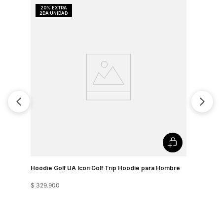
Hoodie Golf UA Icon Golf Trip Hoodie para Hombre
$
329
.
900
Buzo Run 