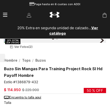
Paga hasta en 6 cuotas con ADDI
20% Extra en segunda unidad de calzado...
Ver
catálogo
Ver Fotos
(2)
Hombre
Tops
Buzos
Buzo Sin Mangas Para Training Project Rock Sl Hd
Payoff Hombre
1386879-432
$
114
.
950
$
229
.
900
50 %
OFF
Encuentra tu talla aquí
Talla