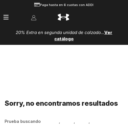
Paga hasta en 6 cuotas con ADDI
20% Extra en segunda unidad de calzado...
Ver
catálogo
Sorry, no encontramos resultados
Prueba buscando
Hombre
,
Mujer
,
Niños
,
Zapatillas