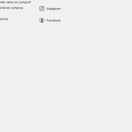
nde viene mi compra?
torial de compras
s
mercio