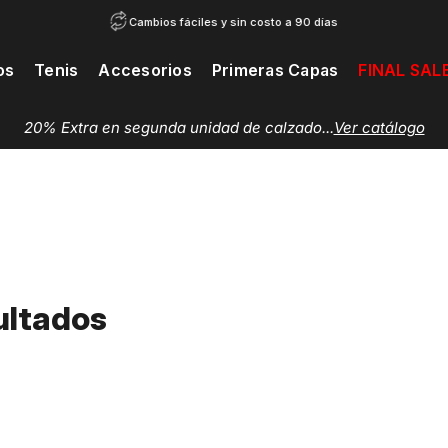
Cambios fáciles y sin costo a 90 días
os
Tenis
Accesorios
Primeras Capas
FINAL SAL
20% Extra en segunda unidad de calzado...
Ver catálogo
ultados