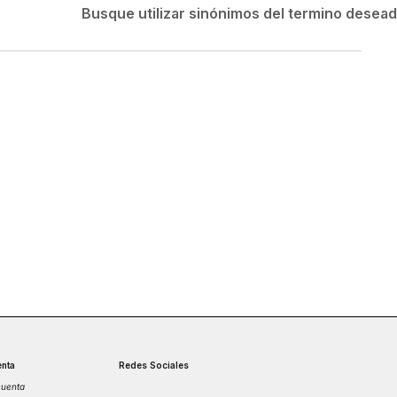
Velociti
Busque utilizar sinónimos del termino desea
Medias
Short
nta
Redes Sociales
cuenta