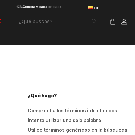
Compra y paga en casa
¿Qué buscas?
E
Términos Más Buscados
Botas
Tenis Mujer
Tenis Hombre
Tenis
¿Qué hago?
Velociti Distance
Comprueba los términos introducidos
Guayos
Intenta utilizar una sola palabra
Basketball
Utilice términos genéricos en la búsqueda