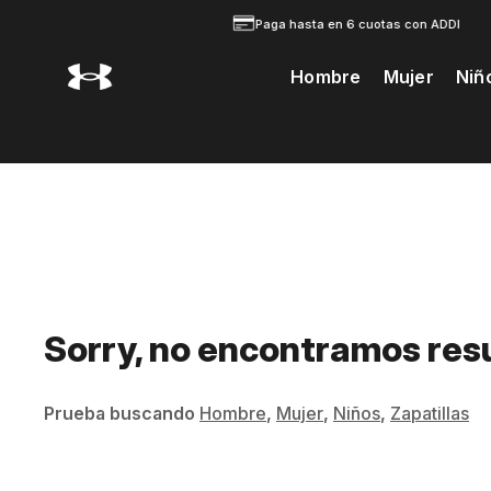
Paga hasta en 6 cuotas con ADDI
Hombre
Mujer
Niñ
Te Prodria Interesar
Sorry, no encontramos res
Prueba buscando
Hombre
,
Mujer
,
Niños
,
Zapatillas