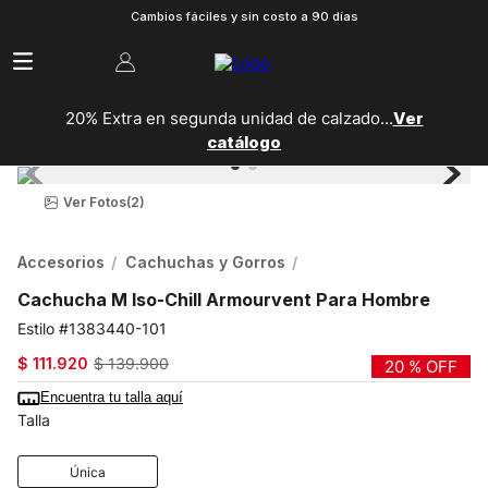
Cambios fáciles y sin costo a 90 días
20% Extra en segunda unidad de calzado...
Ver
catálogo
Ver Fotos
(2)
Accesorios
Cachuchas y Gorros
Cachucha M Iso-Chill Armourvent Para Hombre
1383440-101
$
111
.
920
$
139
.
900
20 %
OFF
Encuentra tu talla aquí
Talla
Única