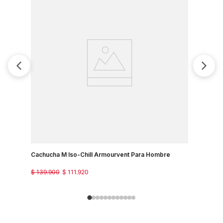
Cachucha M Iso-Chill Armourvent Para Hombre
Cachucha 
$
139
.
900
$
111
.
920
$
139
.
900