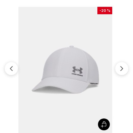
-
20 %