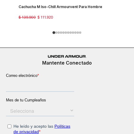
Cachucha M Iso-Chill Armourvent Para Hombre
Cachucha 
$
139
.
900
$
111
.
920
$
139
.
900
Mantente Conectado