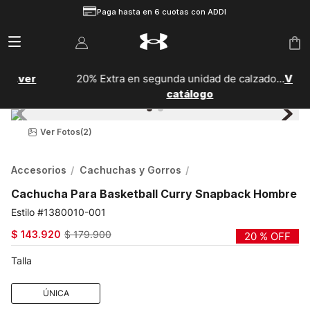
Paga hasta en 6 cuotas con ADDI
20% Extra en segunda unidad de calzado...
Ver
catálogo
Ver Fotos
(2)
Accesorios
Cachuchas y Gorros
Cachucha Para Basketball Curry Snapback Hombre
1380010-001
$
143
.
920
$
179
.
900
20 %
OFF
Talla
ÚNICA