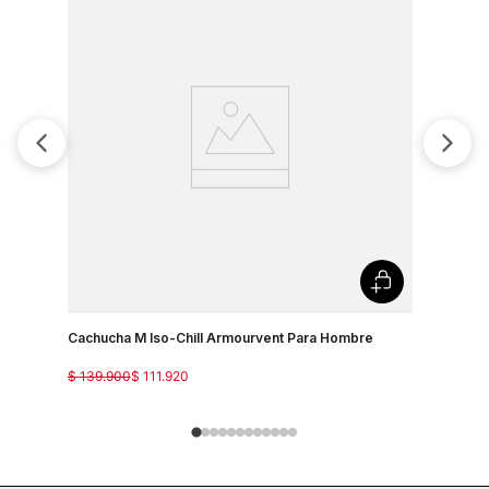
Cachucha M Iso-Chill Armourvent Para Hombre
Cachucha 
$
139
.
900
$
111
.
920
$
139
.
900