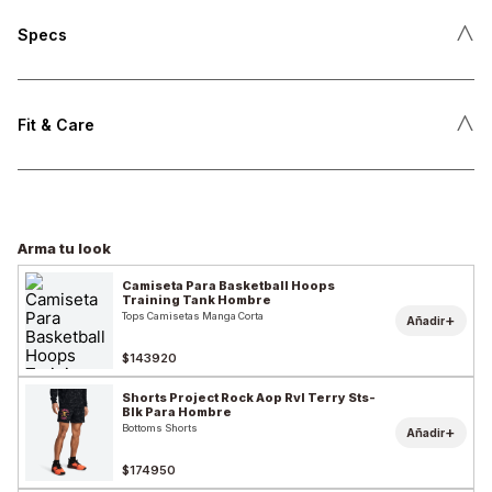
˄
Specs
˄
Fit & Care
Arma tu look
Camiseta Para Basketball Hoops
Training Tank Hombre
Tops Camisetas Manga Corta
+
Añadir
$143920
Shorts Project Rock Aop Rvl Terry Sts-
Blk Para Hombre
Bottoms Shorts
+
Añadir
$174950