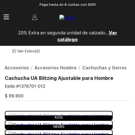
Paga hasta en 6 cuotas con ADDI
20% Extra en segunda unidad de calzado...
Ver
catálogo
Ver Fotos
(2)
Accesorios
Accesorios Hombre
Cachuchas y Gorros
Cachucha UA Blitzing Ajustable para Hombre
1376701-012
$
99
.
900
COLOR:
AZUL
AZUL
NEGRO