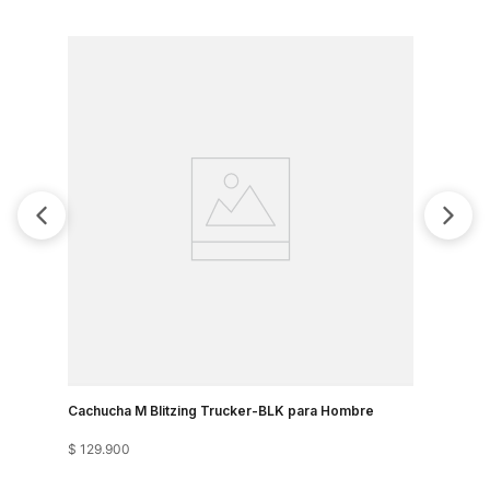
Cachucha M Blitzing Trucker-BLK para Hombre
Cachucha 
$
129
.
900
$
109
.
900