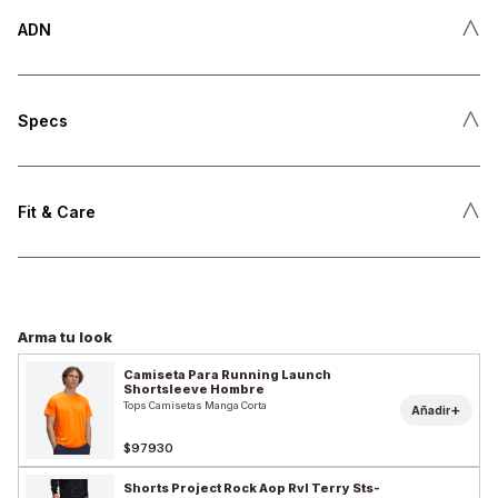
˄
ADN
˄
Specs
˄
Fit & Care
Arma tu look
Camiseta Para Running Launch
Shortsleeve Hombre
Tops Camisetas Manga Corta
+
Añadir
$97930
Shorts Project Rock Aop Rvl Terry Sts-