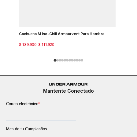
Cachucha M Iso-Chill Armourvent Para Hombre
Cachucha 
$
139
.
900
$
111
.
920
$
139
.
900
Mantente Conectado