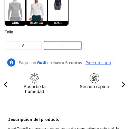
GRIS
BLANCO
AZUL
Talla
S
L
Absorbe la
Secado rápido
humedad
Descripción del producto
HeatGear® es nuestra capa base de rendimiento original, la