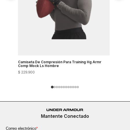
Camiseta De Compresión Para Training Hg Armr
Camiseta 
Comp Mock Ls Hombre
Comp Moc
$
229
.
900
$
229
.
900
Mantente Conectado