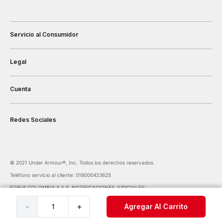
Servicio al Consumidor
Legal
Cuenta
Redes Sociales
©️ 2021 Under Armour®️, Inc. Todos los derechos reservados.
Teléfono servicio al cliente: 018000423625
FORUS COLOMBIA S.A.S. NOTIFICACIONES JUDICIALES:
notificaciones@forus.com.co
| Av. Carrera 45 Nº 108-27 BOGOTÁ COLOMBIA
－
＋
Agregar Al Carrito