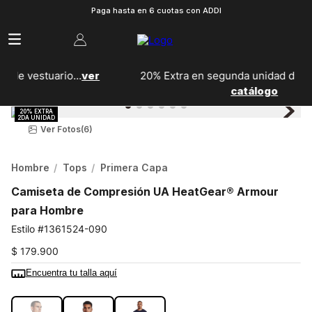
Paga hasta en 6 cuotas con ADDI
r
20% Extra en segunda unidad de calzado...
Ver
catálogo
Ver Fotos
(6)
Hombre
Tops
Primera Capa
Camiseta de Compresión UA HeatGear® Armour
para Hombre
1361524-090
$
179
.
900
Encuentra tu talla aquí
COLOR:
GRIS