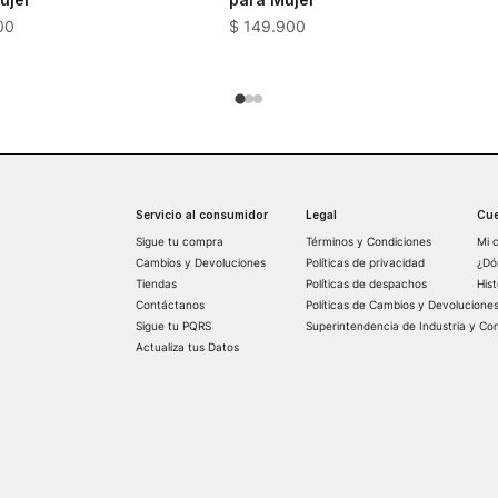
00
$
149
.
900
Servicio al consumidor
Legal
Cue
Sigue tu compra
Términos y Condiciones
Mi 
Cambios y Devoluciones
Políticas de privacidad
¿Dó
Tiendas
Políticas de despachos
His
Contáctanos
Políticas de Cambios y Devolucione
Sigue tu PQRS
Superintendencia de Industria y Co
Actualiza tus Datos