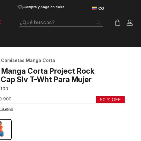
Compra y paga en casa
¿Qué buscas?
E
Términos Más Buscados
Botas
Camisetas Manga Corta
Tenis Mujer
 Manga Corta Project Rock
Tenis Hombre
Cap Slv T-Wht Para Mujer
-100
Tenis
9
.
900
50 %
OFF
Velociti Distance
lla aquí
NCO
Guayos
Basketball