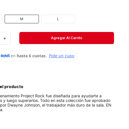
Velociti
Medias
M
L
Short
＋
Agregar Al Carrito
el producto
renamiento Project Rock fue diseñada para ayudarte a
es y luego superarlos. Todo en esta colección fue aprobado
por Dwayne Johnson, el trabajador más duro de la sala. EN
a.