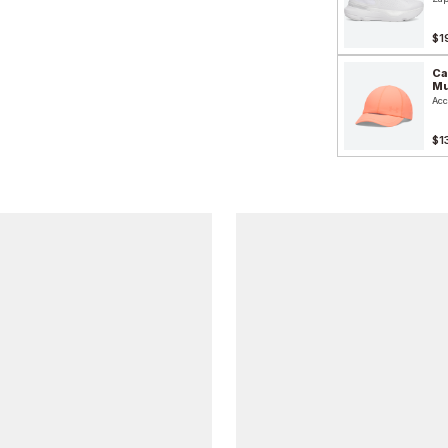
$1
Ca
Mu
Acc
$1