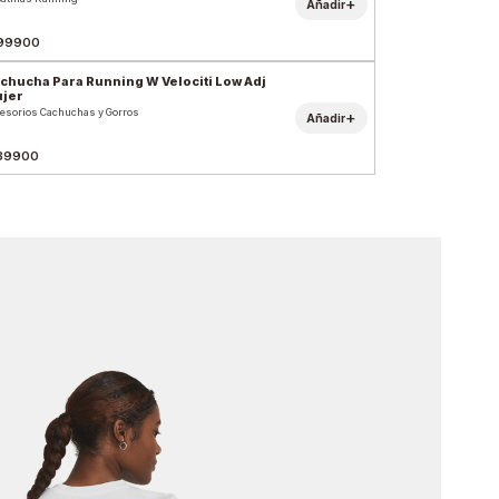
+
Añadir
99900
chucha Para Running W Velociti Low Adj
jer
esorios Cachuchas y Gorros
+
Añadir
39900