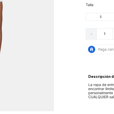
Talla
S
－
Descripción d
La ropa de ent
encontrar límit
personalmente 
CUALQUIER sal