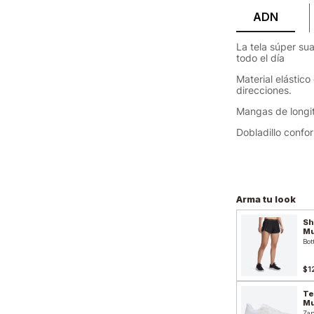
ADN
La tela súper s
todo el día
Material elástic
direcciones.
Mangas de longit
Dobladillo confo
Arma tu look
Sh
Mu
Bot
$1
Te
Mu
Zap