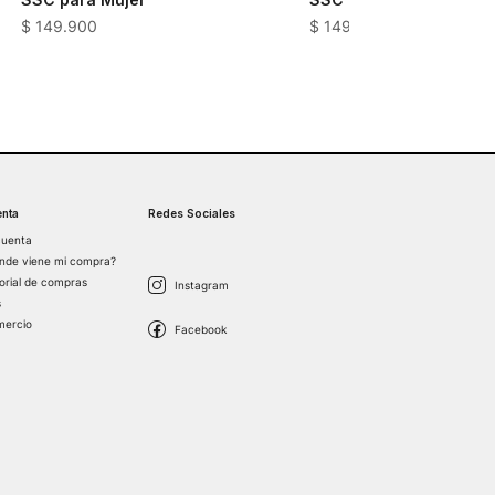
$
149
.
900
$
149
.
900
nta
Redes Sociales
cuenta
nde viene mi compra?
torial de compras
s
mercio