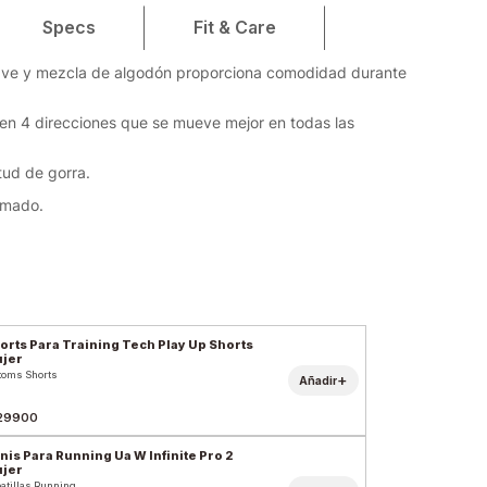
Specs
Fit & Care
uave y mezcla de algodón proporciona comodidad durante
o en 4 direcciones que se mueve mejor en todas las
ud de gorra.
rmado.
orts Para Training Tech Play Up Shorts
jer
toms Shorts
+
Añadir
29900
nis Para Running Ua W Infinite Pro 2
jer
atillas Running