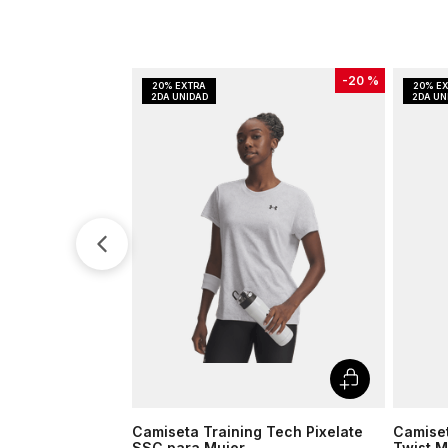
-
20 %
Camiseta Training Tech Pixelate
Camiset
SSC para Mujer
Twist M