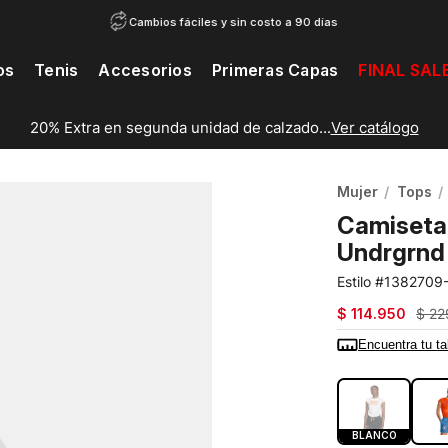
Cambios fáciles y sin costo a 90 días
os
Tenis
Accesorios
Primeras Capas
FINAL SAL
20% Extra en segunda unidad de calzado...
Ver catálogo
Mujer
Tops
Camiseta
Undrgrnd 
1382709
$
114
.
950
$
22
Encuentra tu ta
COLOR:
BLA
BLANCO