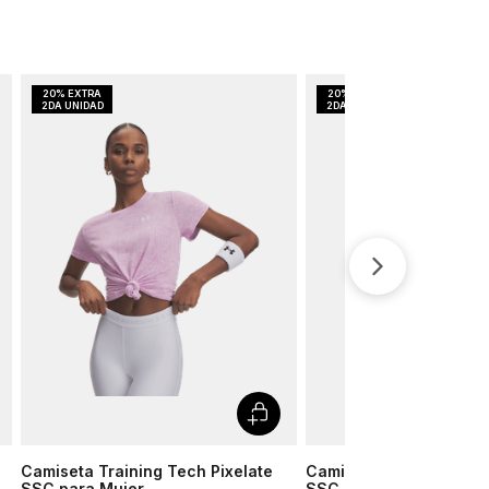
Camiseta Training Tech Pixelate
Camiseta Training Tech
SSC para Mujer
SSC para Mujer