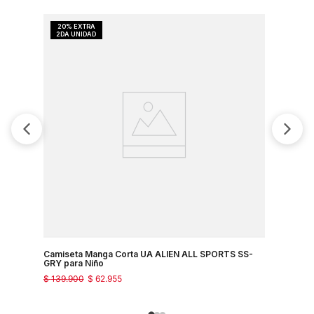
Ultim
Talla
Camiseta Manga Corta UA ALIEN ALL SPORTS SS-
Camiseta
GRY para Niño
CHEST SS
$
139
.
900
$
62
.
955
$
89
.
900