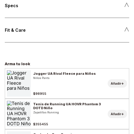
˄
Specs
˄
Fit & Care
Arma tu look
Jogger UA Rival Fleece para Niños
Niños Pants
+
Añadir
$98955
Tenis de Running UA HOVR Phantom 3
DOTD Niño
Zapatillas Running
+
Añadir
$355455