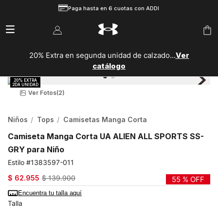
Paga hasta en 6 cuotas con ADDI
20% Extra en segunda unidad de calzado...
Ver
catálogo
Ver Fotos
(2)
Niños
Tops
Camisetas Manga Corta
Camiseta Manga Corta UA ALIEN ALL SPORTS SS-
GRY para Niño
1383597-011
$
62
.
955
$
139
.
900
55 %
OFF
Encuentra tu talla aquí
Talla