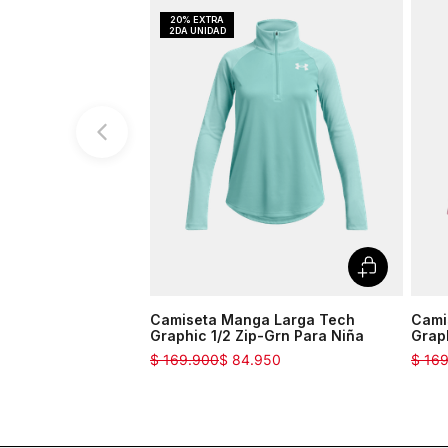
Camiseta Manga Larga Tech
Cami
Graphic 1/2 Zip-Grn Para Niña
Graph
$
169
.
900
$
84
.
950
$
16