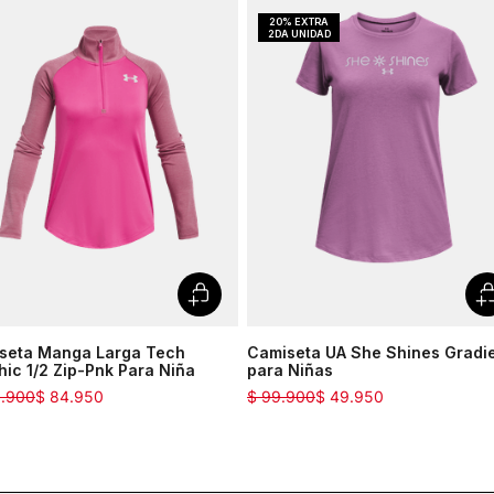
seta Manga Larga Tech
Camiseta UA She Shines Gradi
ic 1/2 Zip-Pnk Para Niña
para Niñas
9
.
900
$
84
.
950
$
99
.
900
$
49
.
950