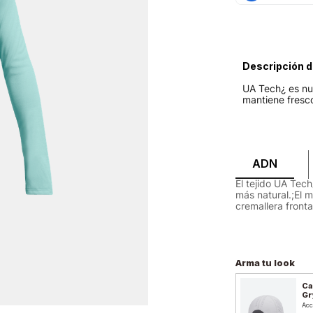
Descripción d
UA Tech¿ es nue
mantiene fresco
ADN
El tejido UA Tec
más natural.;El 
cremallera fronta
Arma tu look
Ca
Gr
Acc