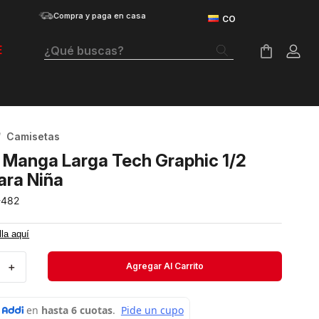
Compra y paga en casa
¿Qué buscas?
E
Términos Más Buscados
Botas
Camisetas
Tenis Mujer
 Manga Larga Tech Graphic 1/2
Tenis Hombre
ara Niña
-482
Tenis
Velociti Distance
lla aquí
Guayos
＋
Agregar Al Carrito
Basketball