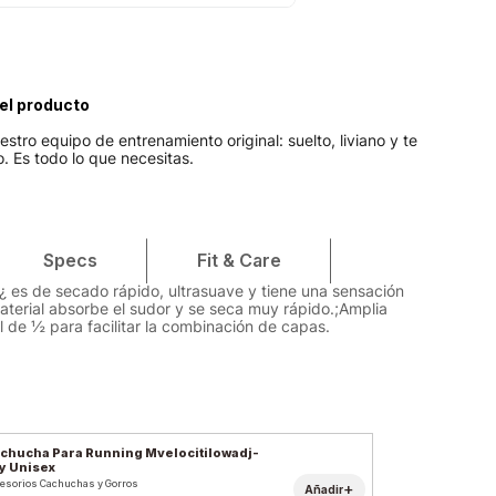
Velociti
Medias
Short
el producto
stro equipo de entrenamiento original: suelto, liviano y te
. Es todo lo que necesitas.
Specs
Fit & Care
h¿ es de secado rápido, ultrasuave y tiene una sensación
material absorbe el sudor y se seca muy rápido.;Amplia
l de ½ para facilitar la combinación de capas.
chucha Para Running Mvelocitilowadj-
y Unisex
esorios Cachuchas y Gorros
+
Añadir