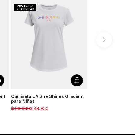
ent
Camiseta UA She Shines Gradient
para Niñas
$
99
.
900
$
49
.
950