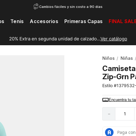
Cambios fáciles y sin costo a 90 días
os
Tenis
Accesorios
Primeras Capas
FINAL SAL
20% Extra en segunda unidad de calzado...
Ver catálogo
Niños
Niñas
Camiseta
Zip-Grn P
1379532
Encuentra tu ta
－