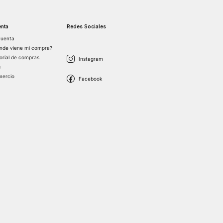
nta
Redes Sociales
cuenta
nde viene mi compra?
torial de compras
s
mercio