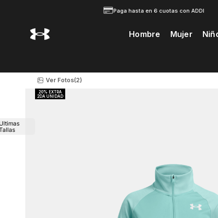
Paga hasta en 6 cuotas con ADDI
Hombre
Mujer
Niñ
Te Prodria Interesar
Ver Fotos
(2)
Ultimas
Tallas