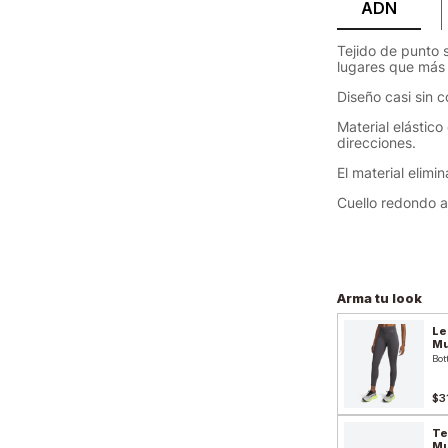
ADN
Tejido de punto 
lugares que más 
Diseño casi sin co
Material elástic
direcciones.
El material elimi
Cuello redondo a
Arma tu look
Le
Mu
Bot
$3
Te
Mu