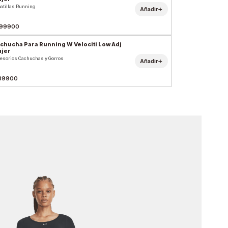
atillas Running
+
Añadir
99900
chucha Para Running W Velociti Low Adj
jer
esorios Cachuchas y Gorros
+
Añadir
39900