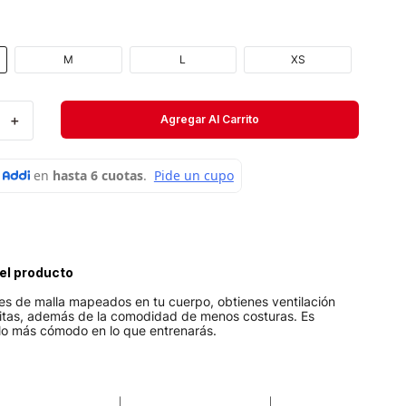
Velociti
Medias
M
L
XS
Short
＋
Agregar Al Carrito
el producto
les de malla mapeados en tu cuerpo, obtienes ventilación
itas, además de la comodidad de menos costuras. Es
lo más cómodo en lo que entrenarás.