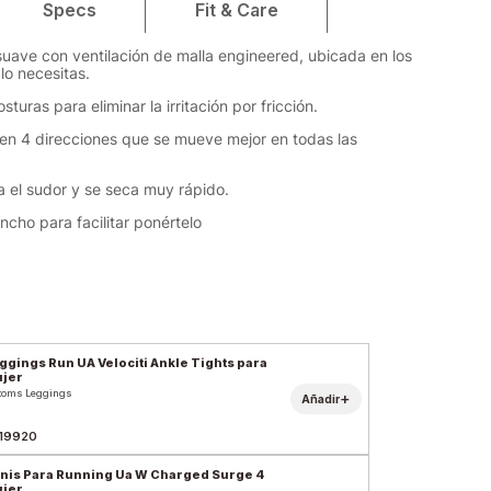
Specs
Fit & Care
suave con ventilación de malla engineered, ubicada en los
lo necesitas.
sturas para eliminar la irritación por fricción.
o en 4 direcciones que se mueve mejor en todas las
na el sudor y se seca muy rápido.
ncho para facilitar ponértelo
ggings Run UA Velociti Ankle Tights para
jer
toms Leggings
+
Añadir
19920
nis Para Running Ua W Charged Surge 4
jer