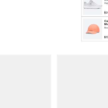
Zap
$2
Ca
Mu
Acc
$1