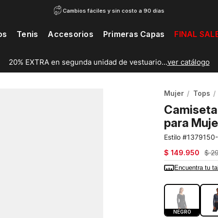
Cambios fáciles y sin costo a 90 días
os
Tenis
Accesorios
Primeras Capas
FINAL SAL
20% EXTRA en segunda unidad de vestuario...
ver catálogo
Mujer
Tops
Camiseta
para Muje
1379150
$
149
.
950
$
2
Encuentra tu ta
COLOR:
NEG
NEGRO