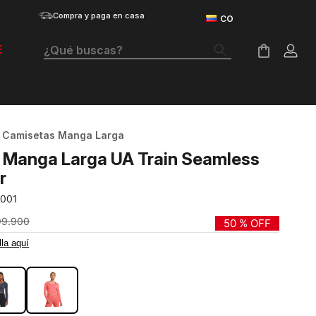
Compra y paga en casa
¿Qué buscas?
E
Términos Más Buscados
Botas
Camisetas Manga Larga
Tenis Mujer
 Manga Larga UA Train Seamless
Tenis Hombre
r
-001
Tenis
99
.
900
50 %
OFF
Velociti Distance
lla aquí
RO
Guayos
Basketball