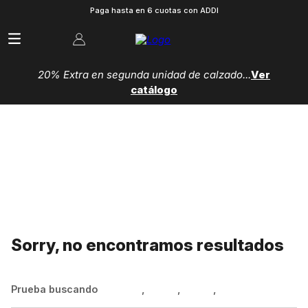
Paga hasta en 6 cuotas con ADDI
20% Extra en segunda unidad de calzado...
Ver
catálogo
Sorry, no encontramos resultados
Prueba buscando
Hombre
,
Mujer
,
Niños
,
Zapatillas