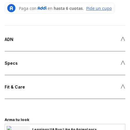
˄
ADN
˄
Specs
˄
Fit & Care
Arma tu look
Leggings UA Run Like An Animal para