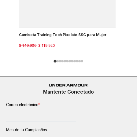
Camiseta Training Tech Pixelate SSC para Mujer
Camisetas
$
149
.
900
$
119
.
920
$
129
.
900
Mantente Conectado