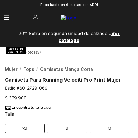
Paga hasta en 6 cuotas con ADDI
20% Extra en segunda unidad de calzado...
Ver
catálogo
Ver Fotos
(3)
Mujer
Tops
Camisetas Manga Corta
Camiseta Para Running Velociti Pro Print Mujer
6012729-069
$
329
.
900
Encuentra tu talla aquí
Talla
XS
S
M