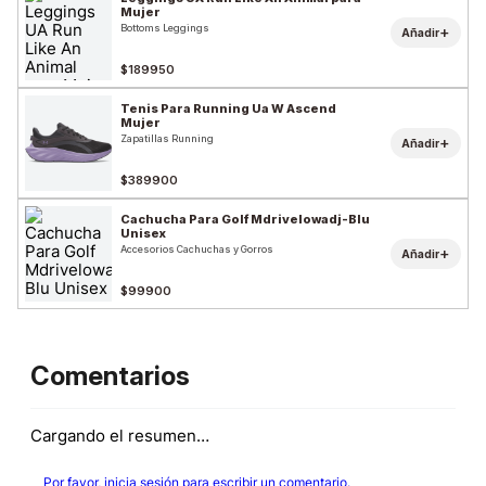
Mujer
Bottoms Leggings
+
Añadir
$189950
Tenis Para Running Ua W Ascend
Mujer
Zapatillas Running
+
Añadir
$389900
Cachucha Para Golf Mdrivelowadj-Blu
Unisex
Accesorios Cachuchas y Gorros
+
Añadir
$99900
Comentarios
Cargando el resumen…
Por favor, inicia sesión para escribir un comentario.