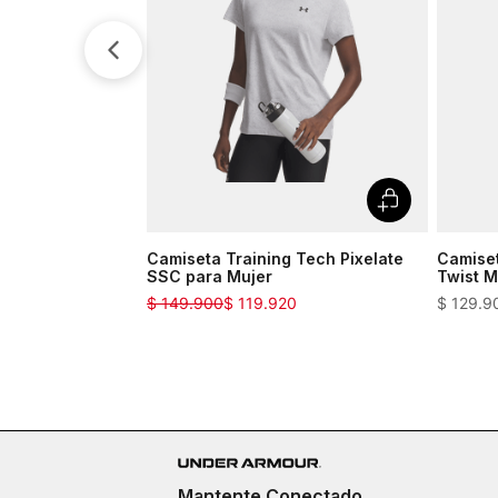
Camiseta Training Tech Pixelate
Camiset
SSC para Mujer
Twist M
$
149
.
900
$
119
.
920
$
129
.
9
Mantente Conectado