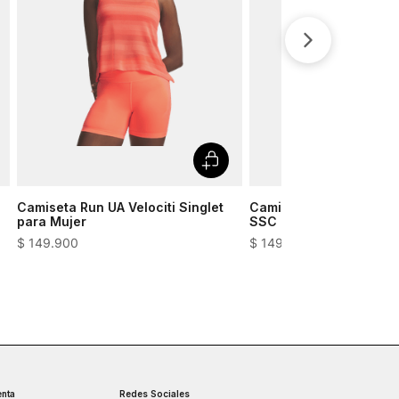
Camiseta Run UA Velociti Singlet
Camiseta Training Tech
para Mujer
SSC para Mujer
$
149
.
900
$
149
.
900
nta
Redes Sociales