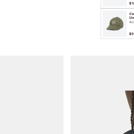
$1
Ca
Un
Acc
$9