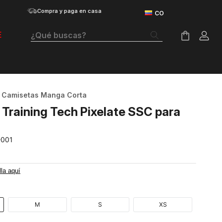
Compra y paga en casa
¿Qué buscas?
E
Términos Más Buscados
Botas
Camisetas Manga Corta
Tenis Mujer
Training Tech Pixelate SSC para
Tenis Hombre
-001
Tenis
Velociti Distance
lla aquí
Guayos
Basketball
M
S
XS