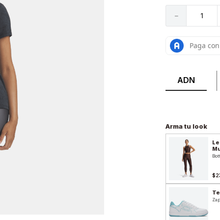
－
ADN
Arma tu look
Le
Mu
Bot
$2
Te
Zap