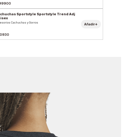
99900
chuchas Sportstyle Sportstyle Trend Adj
isex
esorios Cachuchas y Gorros
+
Añadir
0930