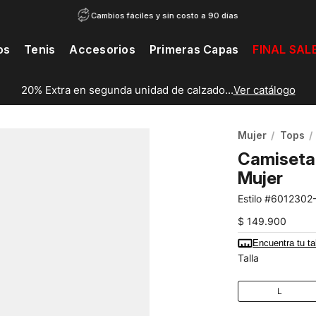
Cambios fáciles y sin costo a 90 días
os
Tenis
Accesorios
Primeras Capas
FINAL SAL
20% Extra en segunda unidad de calzado...
Ver catálogo
Mujer
Tops
Camiseta 
Mujer
6012302
$
149
.
900
Encuentra tu ta
Talla
L