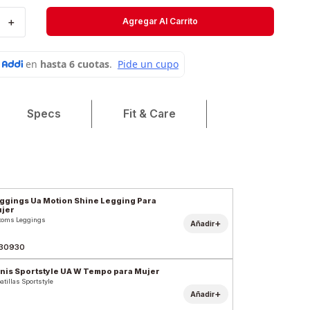
Short
＋
Agregar Al Carrito
Medias
Velociti
Specs
Fit & Care
ggings Ua Motion Shine Legging Para
jer
toms Leggings
+
Añadir
30930
nis Sportstyle UA W Tempo para Mujer
atillas Sportstyle
+
Añadir