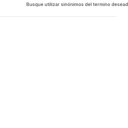
Velociti
Busque utilizar sinónimos del termino desea
Medias
Short