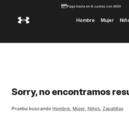
Paga hasta en 6 cuotas con ADDI
Hombre
Mujer
Niñ
Te Prodria Interesar
Sorry, no encontramos res
Prueba buscando
Hombre
,
Mujer
,
Niños
,
Zapatillas