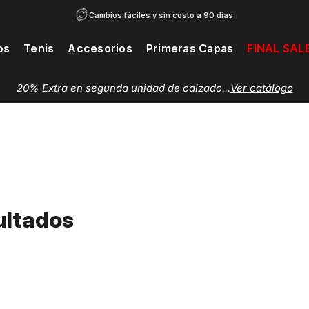
Cambios fáciles y sin costo a 90 días
os
Tenis
Accesorios
Primeras Capas
FINAL SAL
20% Extra en segunda unidad de calzado...
Ver catálogo
ultados