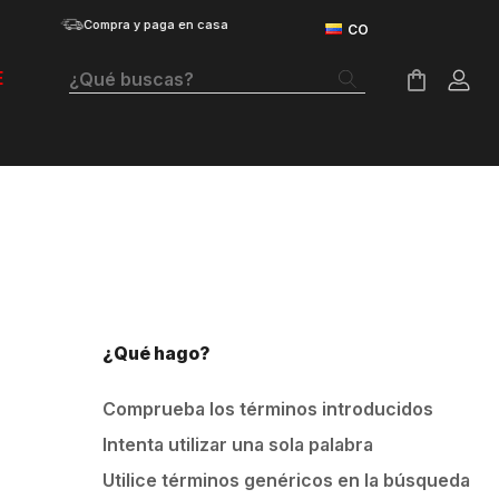
Compra y paga en casa
¿Qué buscas?
E
Términos Más Buscados
Botas
Tenis Mujer
Tenis Hombre
Tenis
¿Qué hago?
Guayos
Comprueba los términos introducidos
Velociti Distance
Intenta utilizar una sola palabra
Basketball
Utilice términos genéricos en la búsqueda