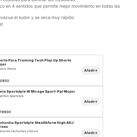
tico en 4 sentidos que permite mejor movimiento en todas las
evacua el sudor y se seca muy rápido
op
orts Para Training Tech Play Up Shorts
jer
toms Shorts
+
Añadir
0930
nis Sportstyle W Mirage Sport-Ppl Mujer
atillas Sportstyle
+
Añadir
79930
chucha Sportstyle Stealthform High ADJ
isex
esorios Cachuchas y Gorros
+
Añadir