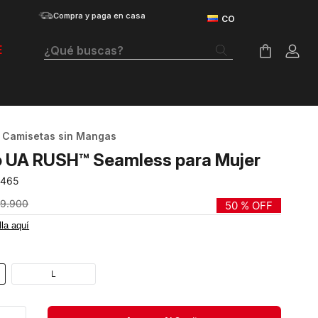
Compra y paga en casa
¿Qué buscas?
E
Términos Más Buscados
Botas
Camisetas sin Mangas
Tenis Mujer
o UA RUSH™ Seamless para Mujer
Tenis Hombre
-465
Tenis
19
.
900
50 %
OFF
lla aquí
Velociti Distance
Guayos
L
Basketball