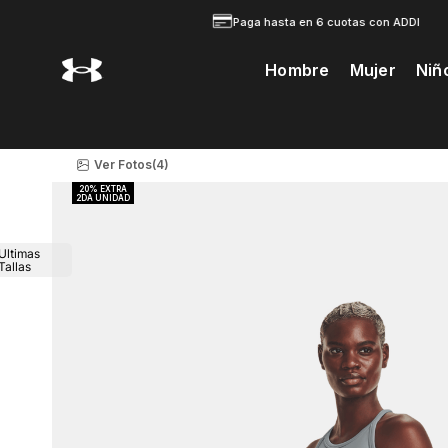
Paga hasta en 6 cuotas con ADDI
Hombre
Mujer
Niñ
Te Prodria Interesar
Ver Fotos
(4)
Ultimas
Tallas