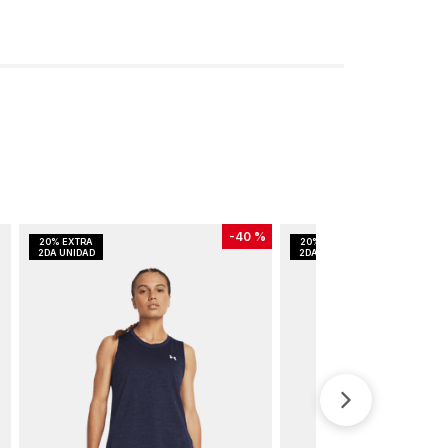
-
40 %