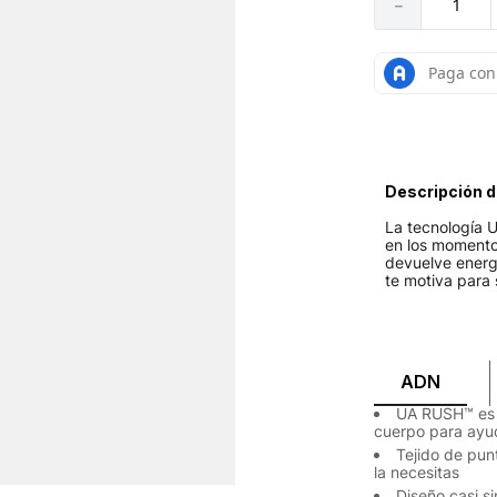
－
Descripción d
La tecnología 
en los momento
devuelve energí
te motiva para 
ADN
UA RUSH™ es u
cuerpo para ayud
Tejido de pun
la necesitas
Diseño casi si