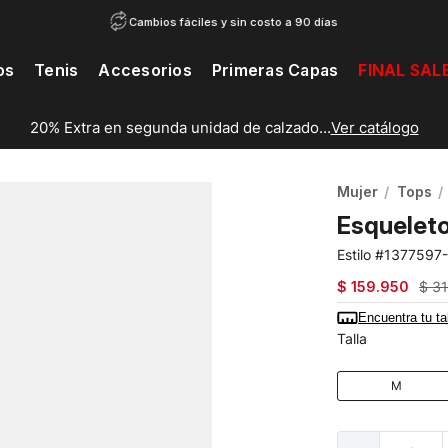
Cambios fáciles y sin costo a 90 días
os
Tenis
Accesorios
Primeras Capas
FINAL SAL
20% Extra en segunda unidad de calzado...
Ver catálogo
Mujer
Tops
Esquelet
1377597
$
159
.
950
$
3
Encuentra tu ta
Talla
M