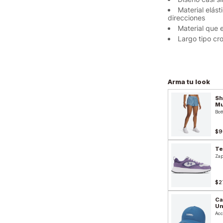
Material elás
direcciones
Material que 
Largo tipo cr
Arma tu look
Sh
Mu
Bot
$9
Te
Zap
$2
Ca
Un
Acc