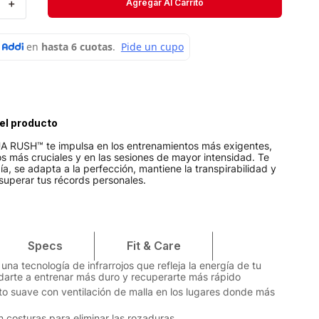
＋
Agregar Al Carrito
Short
Medias
Velociti
el producto
UA RUSH™ te impulsa en los entrenamientos más exigentes,
s más cruciales y en las sesiones de mayor intensidad. Te
a, se adapta a la perfección, mantiene la transpirabilidad y
superar tus récords personales.
Specs
Fit & Care
na tecnología de infrarrojos que refleja la energía de tu
arte a entrenar más duro y recuperarte más rápido
to suave con ventilación de malla en los lugares donde más
n costuras para eliminar las rozaduras