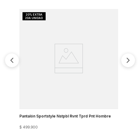
Pantalón Sportstyle Nstpbl Rvnt Tprd Pnt Hombre
Joggers S
$
499
.
900
$
439
.
900