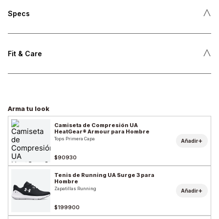
˄
Specs
˄
Fit & Care
Arma tu look
Camiseta de Compresión UA
HeatGear® Armour para Hombre
Tops Primera Capa
+
Añadir
$90930
Tenis de Running UA Surge 3 para
Hombre
Zapatillas Running
+
Añadir
$199900