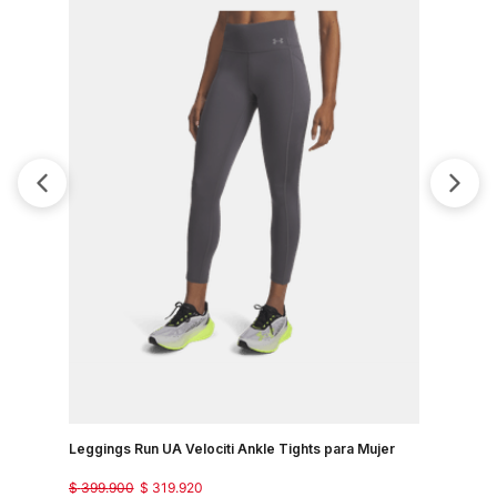
Leggings Run UA Velociti Ankle Tights para Mujer
Pantalon P
$
399
.
900
$
319
.
920
$
299
.
900