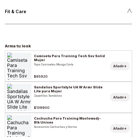
˄
Fit & Care
Arma tu look
Camiseta Para Training Tech Ssv Solid
Mujer
Tops Camisetas Manga Corta
+
Añadir
$95920
Sandalias Sportstyle UA W Armr Slide
Lite para Mujer
Zapatillas Sandalias
+
Añadir
$139900
Cachucha Para Training Mavlowadj-
Blk Unisex
Accesorios Cachuchas y Gorros
+
Añadir