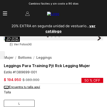
Cambios fáciles y sin costo a 90 días
20% EXTRA en segunda unidad de vestuario...
ver
catálogo
Ver Fotos
(4)
Mujer
Bottoms
Leggings
Leggings Para Training Pjt Rck Legging Mujer
1389699-001
$
194
.
950
$
389
.
900
50 %
OFF
Encuentra tu talla aquí
Talla
L