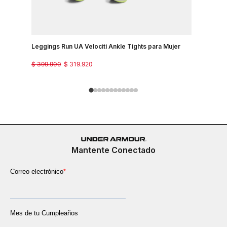
Leggings Run UA Velociti Ankle Tights para Mujer
Pantalon P
$
399
.
900
$
319
.
920
$
299
.
900
Mantente Conectado