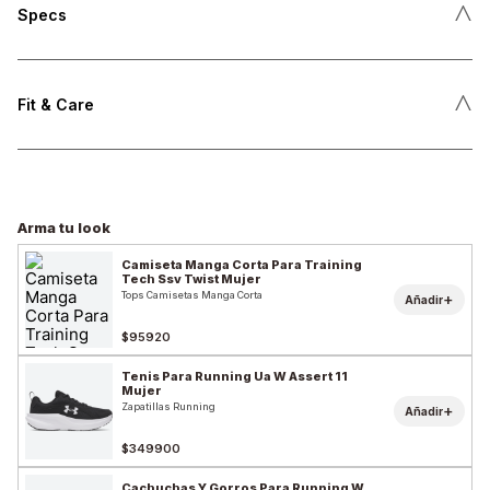
˄
Specs
˄
Fit & Care
Arma tu look
Camiseta Manga Corta Para Training
Tech Ssv Twist Mujer
Tops Camisetas Manga Corta
+
Añadir
$95920
Tenis Para Running Ua W Assert 11
Mujer
Zapatillas Running
+
Añadir
$349900
Cachuchas Y Gorros Para Running W