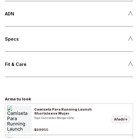
˄
ADN
˄
Specs
˄
Fit & Care
Arma tu look
Camiseta Para Running Launch
Shortsleeve Mujer
Tops Camisetas Manga Corta
+
Añadir
$69950