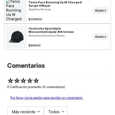
Tenis Para Running Ua W Charged
Surge 4 Mujer
Zapatillas Running
+
Añadir
$209930
Cachucha Sportstyle
Messentiallowadj-Blk Unisex
Accesorios Cachuchas y Gorros
+
Añadir
$99900
Comentarios
☆
☆
☆
☆
☆
0 Calificación promedio
(0 comentarios)
Por favor, inicia sesión para escribir un comentario.
Más reciente
Todos