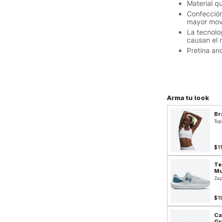
Material q
Confección
mayor movi
La tecnolo
causan el 
Pretina an
Arma tu look
Br
Top
$1
Te
Mu
Zap
$1
Ca
Gr