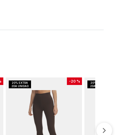
%
-
20 %