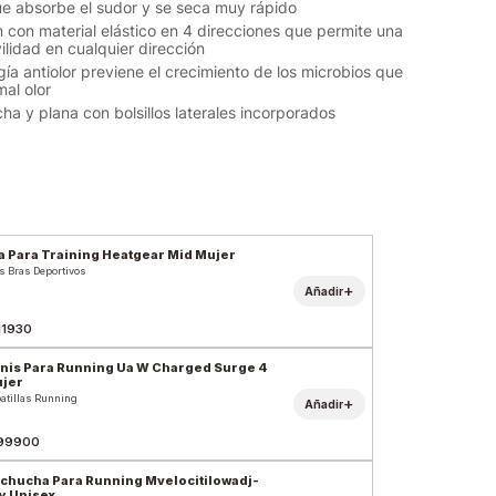
ue absorbe el sudor y se seca muy rápido
 con material elástico en 4 direcciones que permite una
lidad en cualquier dirección
gía antiolor previene el crecimiento de los microbios que
mal olor
cha y plana con bolsillos laterales incorporados
a Para Training Heatgear Mid Mujer
s Bras Deportivos
+
Añadir
11930
nis Para Running Ua W Charged Surge 4
jer
atillas Running
+
Añadir
99900
chucha Para Running Mvelocitilowadj-
y Unisex