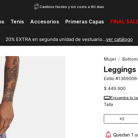
Cambios fáciles y sin costo a 90 días
os
Tenis
Accesorios
Primeras Capas
FINAL SAL
20% EXTRA en segunda unidad de vestuario...
ver catálogo
Mujer
Bottom
Leggings 
1369006
$
449
.
900
Encuentra tu ta
Talla
XS
Quedan 1 u