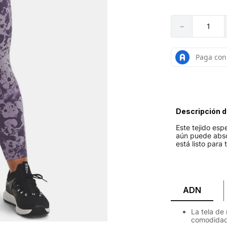
－
Descripción d
Este tejido es
aún puede abso
está listo para
ADN
La tela de
comodidad