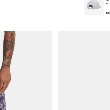
Acc
$1