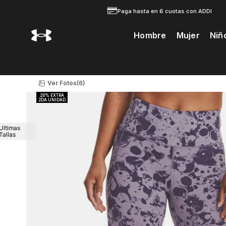
Paga hasta en 6 cuotas con ADDI
Hombre
Mujer
Niñ
Te Prodria Interesar
Ver Fotos
(6)
Ultimas
Tallas