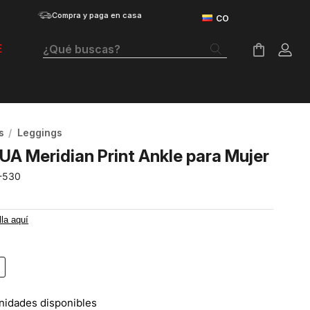
Compra y paga en casa
¿Qué buscas?
E
Términos Más Buscados
Botas
s
Leggings
Tenis Mujer
UA Meridian Print Ankle para Mujer
Tenis Hombre
-530
Tenis
lla aquí
Velociti Distance
Guayos
Basketball
nidades disponibles