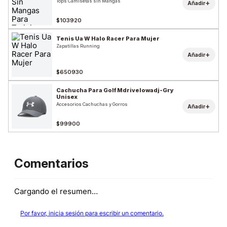
Tops Camisetas sin Mangas
+
Añadir
$103920
Tenis Ua W Halo Racer Para Mujer
Zapatillas Running
+
Añadir
$650930
Cachucha Para Golf Mdrivelowadj-Gry
Unisex
Accesorios Cachuchas y Gorros
+
Añadir
$99900
Comentarios
Cargando el resumen…
Por favor, inicia sesión para escribir un comentario.