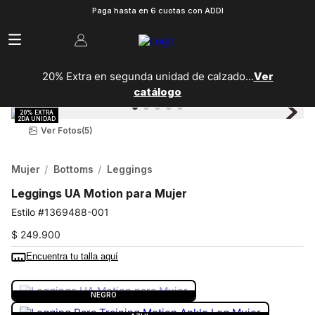
Paga hasta en 6 cuotas con ADDI
20% Extra en segunda unidad de calzado...
Ver
catálogo
Ver Fotos
(5)
Mujer
Bottoms
Leggings
Leggings UA Motion para Mujer
1369488-001
$
249
.
900
Encuentra tu talla aquí
COLOR:
NEGRO
NEGRO