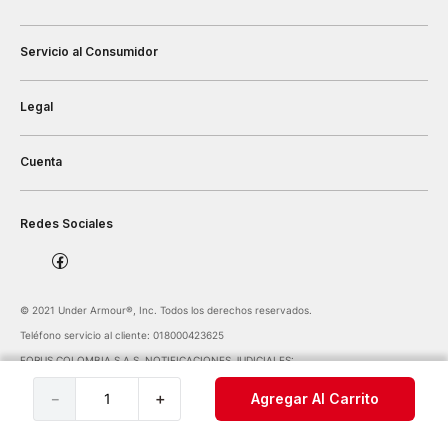
Servicio al Consumidor
Legal
Cuenta
Redes Sociales
©️ 2021 Under Armour®️, Inc. Todos los derechos reservados.
Teléfono servicio al cliente: 018000423625
FORUS COLOMBIA S.A.S. NOTIFICACIONES JUDICIALES:
notificaciones@forus.com.co
| Av. Carrera 45 Nº 108-27 BOGOTÁ COLOMBIA
－
＋
Agregar Al Carrito