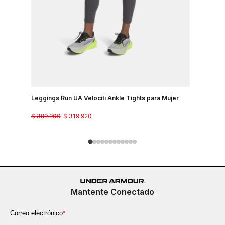
Leggings Run UA Velociti Ankle Tights para Mujer
Pantalon P
$
399
.
900
$
319
.
920
$
299
.
900
Mantente Conectado