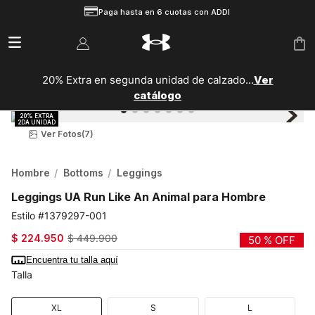
Paga hasta en 6 cuotas con ADDI
20% Extra en segunda unidad de calzado...
Ver
catálogo
Ver Fotos
(7)
Hombre
Bottoms
Leggings
Leggings UA Run Like An Animal para Hombre
1379297-001
$
224
.
950
$
449
.
900
50 %
OFF
Encuentra tu talla aquí
Talla
XL
S
L