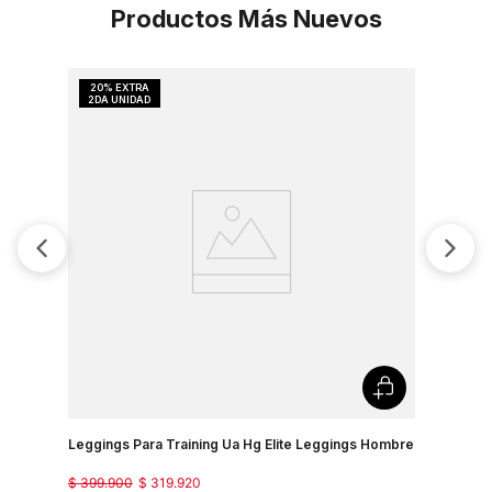
Productos Más Nuevos
Leggings Para Training Ua Hg Elite Leggings Hombre
Leggings 
$
399
.
900
$
319
.
920
$
219
.
900