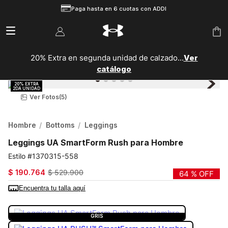
Paga hasta en 6 cuotas con ADDI
20% Extra en segunda unidad de calzado...
Ver
catálogo
Ver Fotos
(5)
Hombre
Bottoms
Leggings
Leggings UA SmartForm Rush para Hombre
1370315-558
$
190
.
764
$
529
.
900
64 %
OFF
Encuentra tu talla aquí
COLOR:
GRIS
GRIS