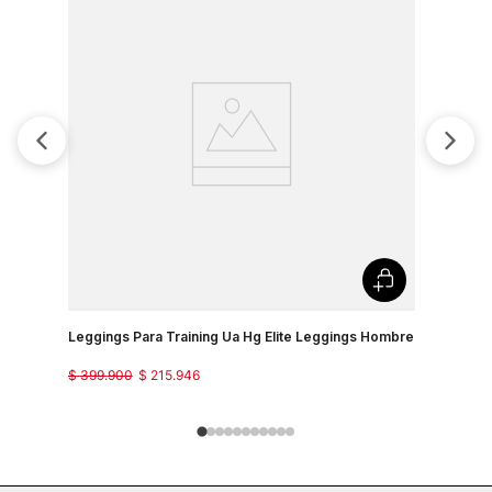
Leggings Para Training Ua Hg Elite Leggings Hombre
Leggings 
$
399
.
900
$
215
.
946
$
219
.
900