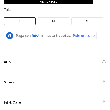
NEGRO
NEGRO
Talla
L
M
S
˄
ADN
˄
Specs
˄
Fit & Care