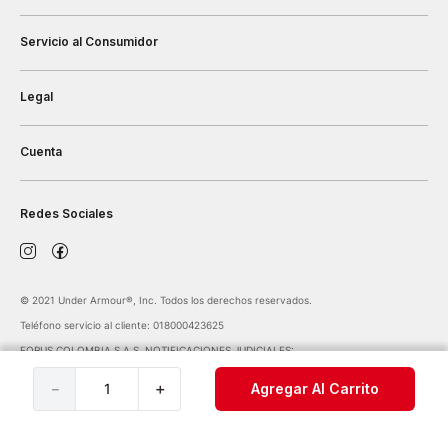
Servicio al Consumidor
Legal
Cuenta
Redes Sociales
©️ 2021 Under Armour®️, Inc. Todos los derechos reservados.
Teléfono servicio al cliente: 018000423625
FORUS COLOMBIA S.A.S. NOTIFICACIONES JUDICIALES:
notificaciones@forus.com.co
| Av. Carrera 45 Nº 108-27 BOGOTÁ COLOMBIA
－
＋
Agregar Al Carrito