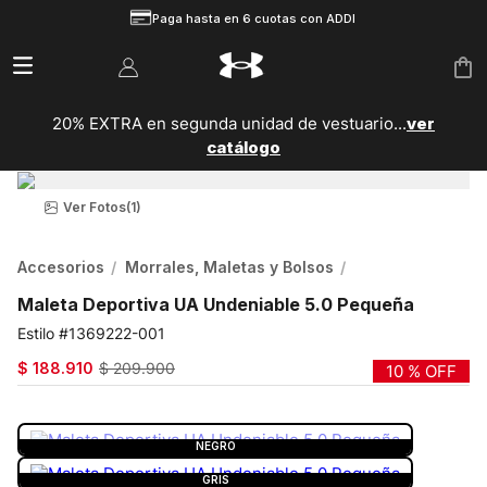
Paga hasta en 6 cuotas con ADDI
20% EXTRA en segunda unidad de vestuario...
ver
catálogo
Ver Fotos
(1)
Accesorios
Morrales, Maletas y Bolsos
Maleta Deportiva UA Undeniable 5.0 Pequeña
1369222-001
$
188
.
910
$
209
.
900
10 %
OFF
COLOR:
NEGRO
NEGRO
GRIS