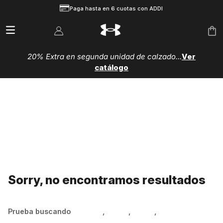
Paga hasta en 6 cuotas con ADDI
20% Extra en segunda unidad de calzado...
Ver
catálogo
Sorry, no encontramos resultados
Prueba buscando
Hombre
,
Mujer
,
Niños
,
Zapatillas