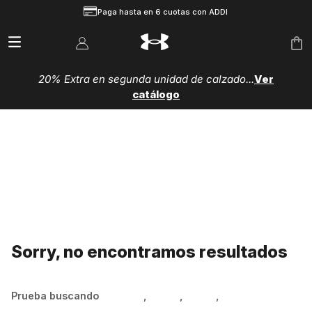
Paga hasta en 6 cuotas con ADDI
20% Extra en segunda unidad de calzado...
Ver
catálogo
Sorry, no encontramos resultados
Prueba buscando
Hombre
,
Mujer
,
Niños
,
Zapatillas