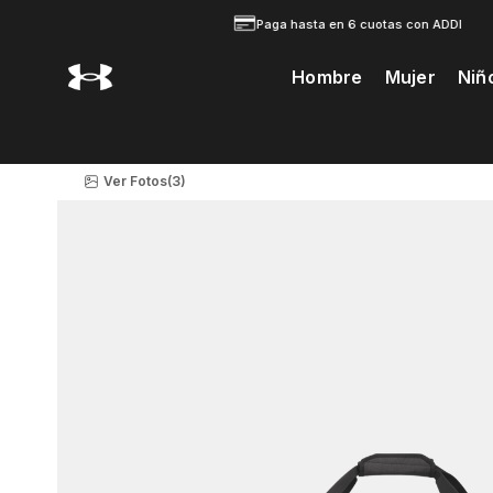
Paga hasta en 6 cuotas con ADDI
Hombre
Mujer
Niñ
Te Prodria Interesar
Ver Fotos
(3)