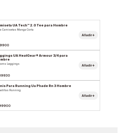
miseta UA Tech™ 2.0 Tee para Hombre
s Camisetas Manga Corta
+
Añadir
9900
ggings UA HeatGear® Armour 3/4 para
ombre
toms Leggings
+
Añadir
39930
nis Para Running Ua Phade Rn 3 Hombre
atillas Running
+
Añadir
99900