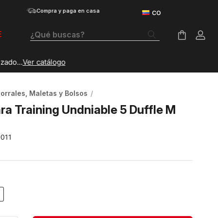
Compra y paga en casa
¿Qué buscas?
E
Términos Más Buscados
Botas
orrales, Maletas y Bolsos
Tenis Mujer
ra Training Undniable 5 Duffle M
Tenis Hombre
-011
Tenis
Velociti Distance
Guayos
Basketball