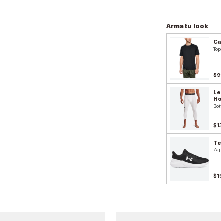
Arma tu look
Ca
Top
$9
Le
H
Bot
$1
Te
Zap
$1