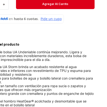
Short
＋
Agregar Al Carrito
Medias
Velociti
el producto
ble bolsa UA Undeniable continúa mejorando. Ligera y
con materiales increíblemente duraderos, esta bolsa de
 imprescindible para el día a día.
ía UA Storm brinda un acabado resistente al agua
rales e inferiores con revestimiento de TPU y espuma para
ilidad y resistencia
le para botellas de agua y bolsillo lateral con cremallera para
r.
gran tamaño con ventilación para ropa sucia o zapatos y
iores que ofrecen más organización
antero grande con cremallera y puntos de enganche de tejido
 el hombro HeatGear® acolchada y desmontable que se
e en el bolsillo lateral