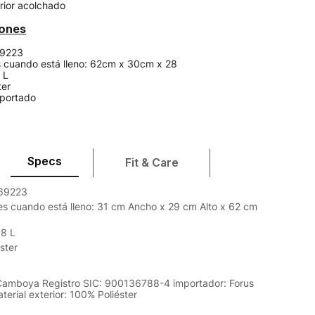
ior acolchado
iones
69223
 cuando está lleno: 62cm x 30cm x 28
 L
ter
portado
Specs
Fit & Care
369223
s cuando está lleno: 31 cm Ancho x 29 cm Alto x 62 cm
58 L
ster
 Camboya Registro SIC: 900136788-4 importador: Forus
erial exterior: 100% Poliéster