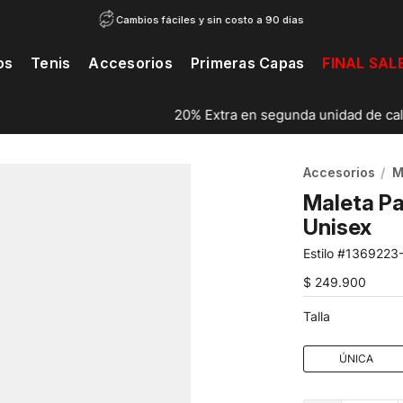
Cambios fáciles y sin costo a 90 días
os
Tenis
Accesorios
Primeras Capas
FINAL SAL
20% Extra en segunda unidad de calzado...
Ver catálogo
Accesorios
M
Maleta Pa
Unisex
1369223
$
249
.
900
Talla
ÚNICA