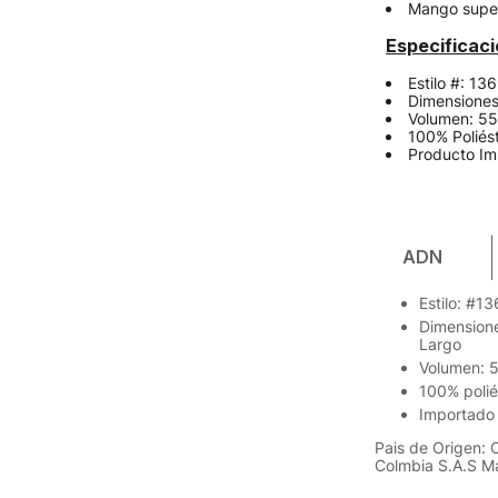
Mango super
Especificac
Estilo #: 13
Dimensiones
Volumen: 55
100% Poliés
Producto Im
ADN
Estilo: #1
Dimensione
Largo
Volumen: 
100% polié
Importado
Pais de Origen:
Colmbia S.A.S Mat