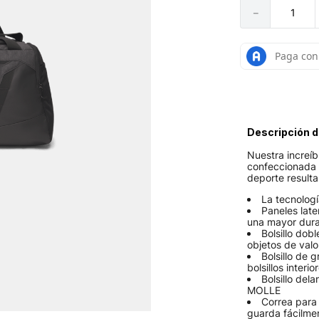
－
Descripción d
Nuestra increí
confeccionada 
deporte resulta
La tecnolog
Paneles late
una mayor durab
Bolsillo dob
objetos de valo
Bolsillo de 
bolsillos inter
Bolsillo del
MOLLE
Correa para
guarda fácilment