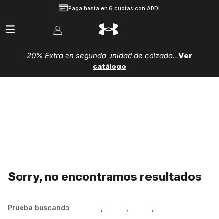
Paga hasta en 6 cuotas con ADDI
20% Extra en segunda unidad de calzado...
Ver
catálogo
Sorry, no encontramos resultados
Prueba buscando
Hombre
,
Mujer
,
Niños
,
Zapatillas