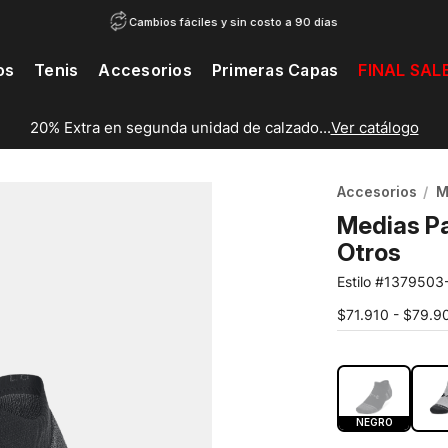
Cambios fáciles y sin costo a 90 días
os
Tenis
Accesorios
Primeras Capas
FINAL SAL
20% Extra en segunda unidad de calzado...
Ver catálogo
Accesorios
M
Medias Pa
Otros
1379503
$71.910 - $79.9
COLOR:
NEG
NEGRO