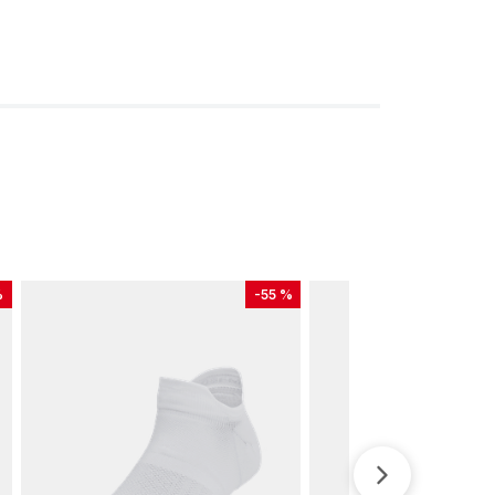
%
-
55 %