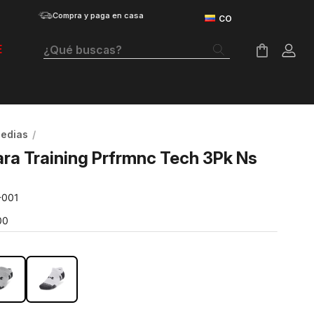
Compra y paga en casa
¿Qué buscas?
E
Términos Más Buscados
Botas
edias
Tenis Mujer
ra Training Prfrmnc Tech 3Pk Ns
Tenis Hombre
-001
Tenis
00
Guayos
RO
Velociti Distance
Basketball