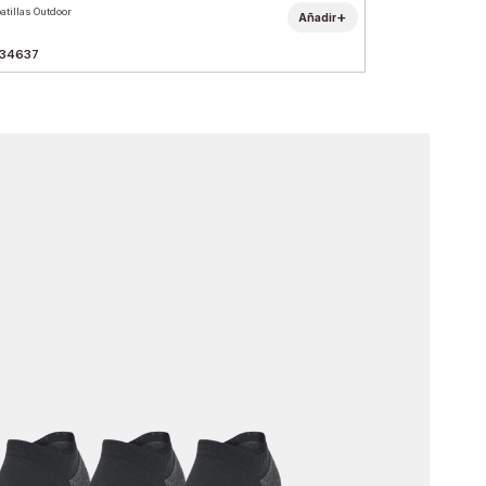
atillas Outdoor
+
Añadir
34637