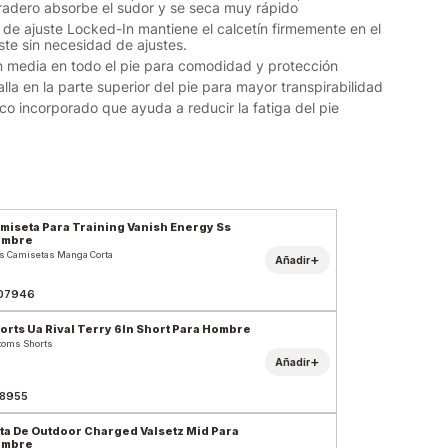
uradero absorbe el sudor y se seca muy rápido
de ajuste Locked-In mantiene el calcetín firmemente en el
ste sin necesidad de ajustes.
 media en todo el pie para comodidad y protección
lla en la parte superior del pie para mayor transpirabilidad
co incorporado que ayuda a reducir la fatiga del pie
miseta Para Training Vanish Energy Ss
ombre
s Camisetas Manga Corta
+
Añadir
07946
orts Ua Rival Terry 6In Short Para Hombre
toms Shorts
+
Añadir
8955
ta De Outdoor Charged Valsetz Mid Para
ombre