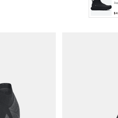
Zap
$4