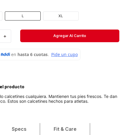
Velociti
Medias
L
XL
Short
＋
Agregar Al Carrito
el producto
lo calcetines cualquiera. Mantienen tus pies frescos. Te dan
rco. Estos son calcetines hechos para atletas.
Specs
Fit & Care