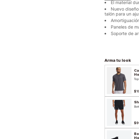
El material d
Nuevo diseño 
talón para un aju
Amortiguación
Paneles de ma
Soporte de ar
Arma tu look
Ca
H
Top
$1
Sh
Bot
$9
Bo
H